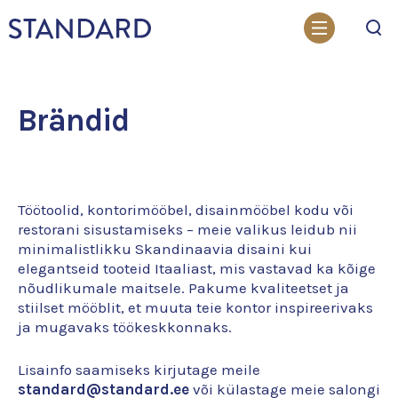
Otsi
Brändid
Töötoolid, kontorimööbel, disainmööbel kodu või
restorani sisustamiseks – meie valikus leidub nii
minimalistlikku Skandinaavia disaini kui
elegantseid tooteid Itaaliast, mis vastavad ka kõige
nõudlikumale maitsele. Pakume kvaliteetset ja
stiilset mööblit, et muuta teie kontor inspireerivaks
ja mugavaks töökeskkonnaks.
Lisainfo saamiseks kirjutage meile
standard@standard.ee
või külastage meie salongi