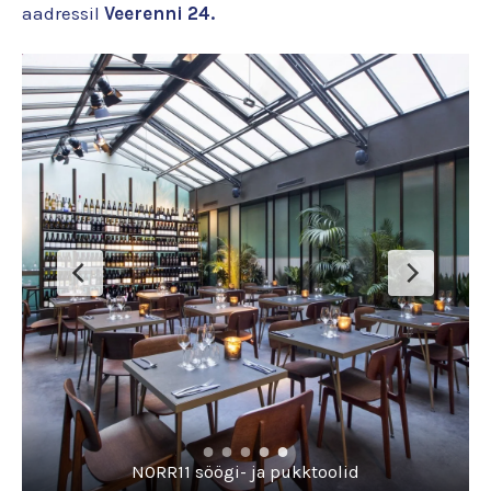
aadressil
Veerenni 24
.
NORR11 söögi- ja pukktoolid