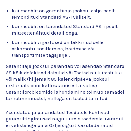
kui mööblit on garantiiaja jooksul ostja poolt
remonditud Standard AS-i väliselt,
kui mööblit on täiendatud Standard AS-i poolt
mitteettenähtud detailidega,
kui mööbli vigastused on tekkinud selle
oskamatu käsitlemise, hoidmise või
transportimise tagajärjel.
Garantiiaja jooksul parandab või asendab Standard
AS kõik defektsed detailid või Tooted nii kiiresti kui
võimalik (hiljemalt 60 kalendripäeva jooksul
reklamatsiooni kättesaamisest arvates).
Garantiiprobleemide lahendamine toimub samadel
tarnetingimustel, millega on tooted tarnitud.
Asendatud ja parandatud Toodetele kehtivad
garantiitingimused nagu uutele toodetele. Garantii
ei välista ega piira Ostja õigust kasutada muid