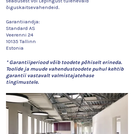
seadusest või Lepingust tulenevaid
õiguskaitsevahendeid.
Garantiiandja:
Standard AS
Veerenni 24
10135 Tallinn
Estonia
* Garantiiperiood võib toodete põhiselt erineda.
Toolide ja muude vahendustoodete puhul kehtib
garantii vastavalt valmistajatehase
tingimustele.