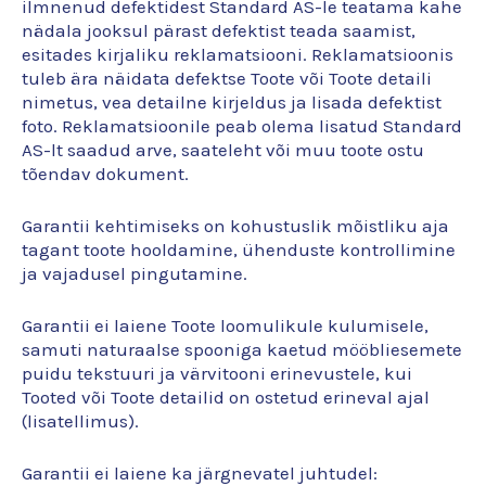
ilmnenud defektidest Standard AS-le teatama kahe
nädala jooksul pärast defektist teada saamist,
esitades kirjaliku reklamatsiooni. Reklamatsioonis
tuleb ära näidata defektse Toote või Toote detaili
nimetus, vea detailne kirjeldus ja lisada defektist
foto. Reklamatsioonile peab olema lisatud Standard
AS-lt saadud arve, saateleht või muu toote ostu
tõendav dokument.
Garantii kehtimiseks on kohustuslik mõistliku aja
tagant toote hooldamine, ühenduste kontrollimine
ja vajadusel pingutamine.
Garantii ei laiene Toote loomulikule kulumisele,
samuti naturaalse spooniga kaetud mööbliesemete
puidu tekstuuri ja värvitooni erinevustele, kui
Tooted või Toote detailid on ostetud erineval ajal
(lisatellimus).
Garantii ei laiene ka järgnevatel juhtudel: