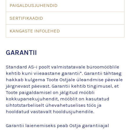
PAIGALDUSJUHENDID
SERTIFIKAADID
KANGASTE INFOLEHED
GARANTII
Standard AS-i poolt valmistatavale büroomööblile
kehtib kuni viieaastane garantii*. Garantii tähtaeg
hakkab kulgema Toote Ostjale üleandmise päevale
järgnevast päevast. Garantii kehtib tingimusel, et
Toote paigaldamisel on jälgitud mööbli
kokkupanekujuhendit, mööblit on kasutatud
sihtotstarbeliselt ühevahetuselises töös ja
hooldatud vastavalt hooldusjuhendile.
Garantii laienemiseks peab Ostja garantiiajal