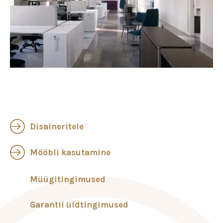
Disaineritele
Mööbli kasutamine
Müügitingimused
Garantii üldtingimused