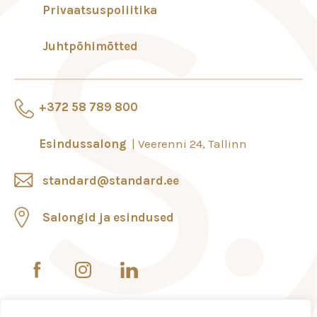
Privaatsuspoliitika
Juhtpõhimõtted
+372 58 789 800
Esindussalong
Veerenni 24, Tallinn
standard@standard.ee
Salongid ja esindused