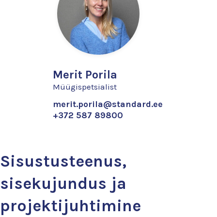
Merit Porila
Müügispetsialist
merit.porila@standard.ee
+372 587 89800
Sisustusteenus,
sisekujundus ja
projektijuhtimine