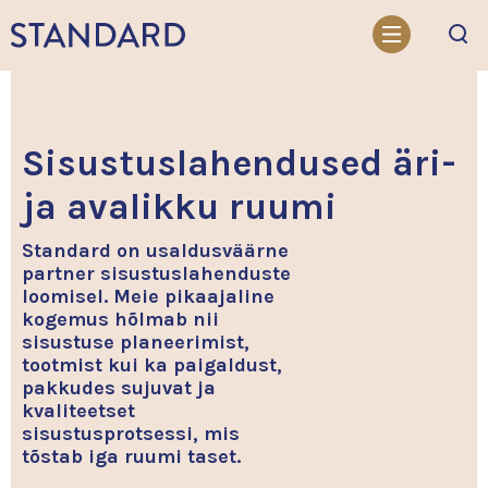
Otsi
Sisustuslahendused äri-
ja avalikku ruumi
Standard on usaldusväärne
partner sisustuslahenduste
loomisel. Meie pikaajaline
kogemus hõlmab nii
sisustuse planeerimist,
tootmist kui ka paigaldust,
pakkudes sujuvat ja
kvaliteetset
sisustusprotsessi, mis
tõstab iga ruumi taset.