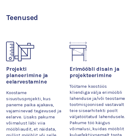
Teenused
Projekti
Erimööbli disain ja
planeerimine ja
projekteerimine
eelarvestamine
Töötame koostöös
kliendiga välja erimööbli
Koostame
lahenduse ja/või teostame
sisustusprojekti, kus
tootmisjoonised vastavalt
paneme paika ajakava,
teie sisearhitekti poolt
vajaminevad tegevused ja
väljatöötatud lahendusele.
eelarve. Lisaks pakume
Pakume töö käigus
võimalust läbi viia
võimalusi, kuidas mööblit
mööbliaudit, et näidata,
kuluefektiivsemalt toota,
millist mööblit või selle