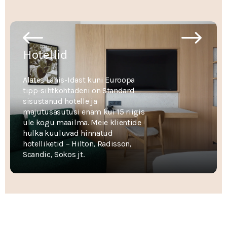
Previous
Next
Hotellid
Alates Lähis-Idast kuni Euroopa
tipp-sihtkohtadeni on Standard
sisustanud hotelle ja
majutusasutusi enam kui 15 riigis
üle kogu maailma. Meie klientide
hulka kuuluvad hinnatud
hotelliketid – Hilton, Radisson,
Scandic, Sokos jt.