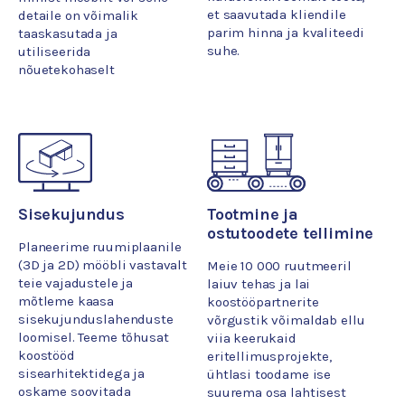
et saavutada kliendile
detaile on võimalik
parim hinna ja kvaliteedi
taaskasutada ja
suhe.
utiliseerida
nõuetekohaselt
Sisekujundus
Tootmine ja
ostutoodete tellimine
Planeerime ruumiplaanile
(3D ja 2D) mööbli vastavalt
Meie 10 000 ruutmeeril
teie vajadustele ja
laiuv tehas ja lai
mõtleme kaasa
koostööpartnerite
sisekujunduslahenduste
võrgustik võimaldab ellu
loomisel. Teeme tõhusat
viia keerukaid
koostööd
eritellimusprojekte,
sisearhitektidega ja
ühtlasi toodame ise
oskame soovitada
suurema osa lahtisest