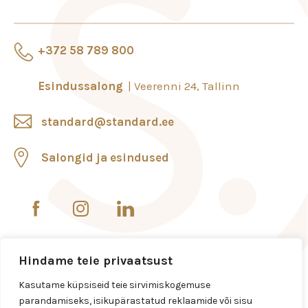
+372 58 789 800
Esindussalong
Veerenni 24, Tallinn
standard@standard.ee
Salongid ja esindused
Hindame teie privaatsust
Kasutame küpsiseid teie sirvimiskogemuse
parandamiseks, isikupärastatud reklaamide või sisu