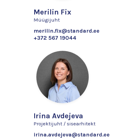
Merilin Fix
Müügijuht
merilin.fix@standard.ee
+372 567 19044
Irina Avdejeva
Projektijuht / sisearhitekt
irina.avdejeva@standard.ee