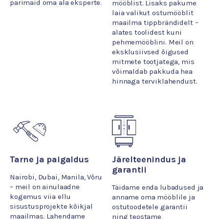
parimaid oma ala eksperte.
mööblist. Lisaks pakume
laia valikut ostumööblit
maailma tippbrändidelt –
alates toolidest kuni
pehmemööblini. Meil on
eksklusiivsed õigused
mitmete tootjatega, mis
võimaldab pakkuda hea
hinnaga terviklahendust.
Tarne ja paigaldus
Järelteenindus ja
garantii
Nairobi, Dubai, Manila, Võru
– meil on ainulaadne
Täidame enda lubadused ja
kogemus viia ellu
anname oma mööblile ja
sisustusprojekte kõikjal
ostutoodetele garantii
maailmas. Lahendame
ning teostame