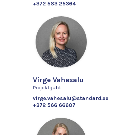
+372 583 25364
Virge Vahesalu
Projektijuht
virge.vahesalu@standard.ee
+372 566 66607