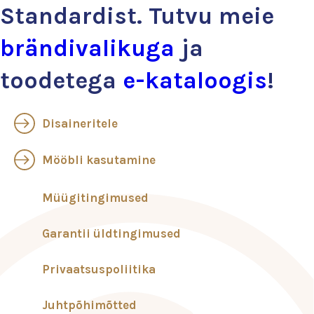
Standardist. Tutvu meie
brändivalikuga
ja
toodetega
e-kataloogis
!
Disaineritele
Mööbli kasutamine
Müügitingimused
Garantii üldtingimused
Privaatsuspoliitika
Juhtpõhimõtted