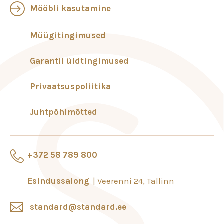
Mööbli kasutamine
Müügitingimused
Garantii üldtingimused
Privaatsuspoliitika
Juhtpõhimõtted
+372 58 789 800
Esindussalong
Veerenni 24, Tallinn
standard@standard.ee