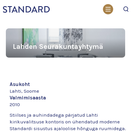
Otsi
Lahden Seurakuntayhtymä
Asukoht
Lahti, Soome
Valmimisaasta
2010
Stiilses ja auhindadega pärjatud Lahti
kirikuvalitsuse kontoris on ühendatud moderne
Standardi sisustus ajaloolise hõnguga ruumidega.