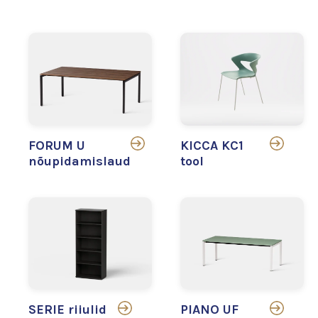
FORUM U
KICCA KC1
nõupidamislaud
tool
SERIE riiulid
PIANO UF