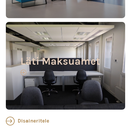
Läti Maksuamet
Disaineritele