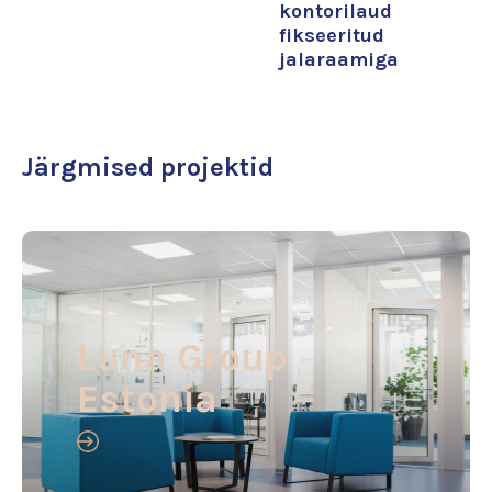
kontorilaud
fikseeritud
jalaraamiga
Järgmised projektid
Luna Group
Estonia