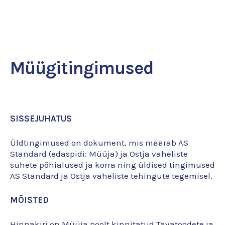
Otsi
Müügitingimused
SISSEJUHATUS
Üldtingimused on dokument, mis määrab AS
Standard (edaspidi: Müüja) ja Ostja vaheliste
suhete põhialused ja korra ning üldised tingimused
AS Standard ja Ostja vaheliste tehingute tegemisel.
MÕISTED
Hinnakiri on Müüja poolt kinnitatud Tavatoodete ja