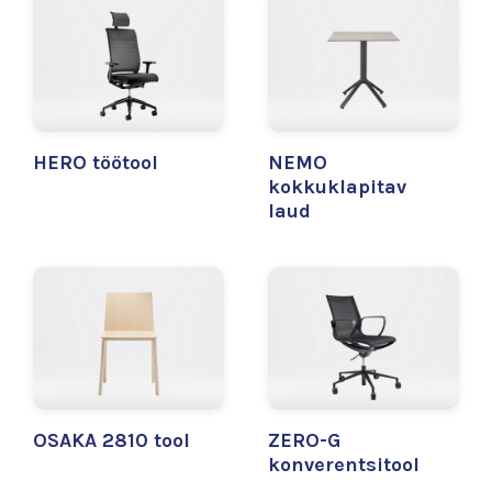
HERO töötool
NEMO
kokkuklapitav
laud
OSAKA 2810 tool
ZERO-G
konverentsitool