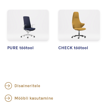
PURE töötool
CHECK töötool
Disaineritele
Mööbli kasutamine