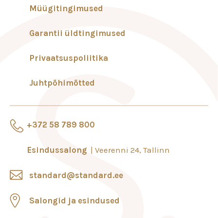
Müügitingimused
Garantii üldtingimused
Privaatsuspoliitika
Juhtpõhimõtted
+372 58 789 800
Esindussalong
Veerenni 24, Tallinn
standard@standard.ee
Salongid ja esindused