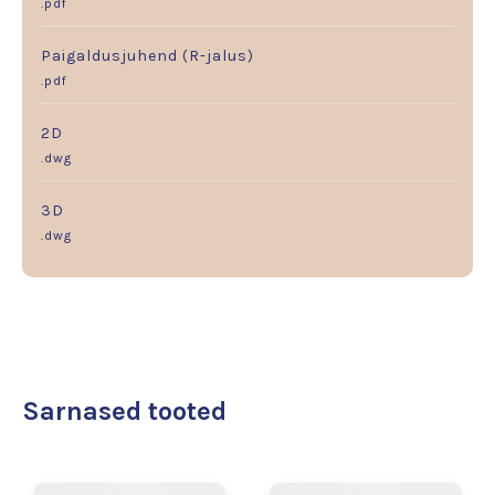
.pdf
Paigaldusjuhend (R-jalus)
.pdf
2D
.dwg
3D
.dwg
Sarnased tooted