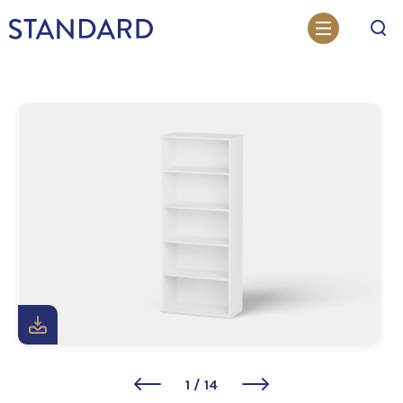
Otsi
1
/
14