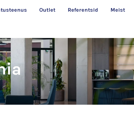
stusteenus
Outlet
Referentsid
Meist
nia