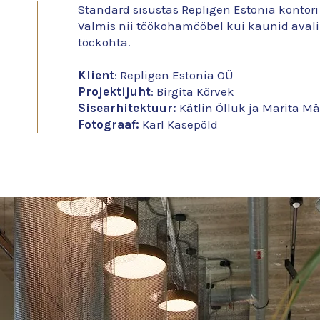
Standard sisustas Repligen Estonia kontori
Valmis nii töökohamööbel kui kaunid avalik
töökohta.
Klient
: Repligen Estonia OÜ
Projektijuht
: Birgita Kõrvek
Sisearhitektuur:
Kätlin Ölluk ja Marita Mä
Fotograaf:
Karl Kasepõld