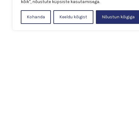
kõik", nõustute küpsiste kasutamisega.
Kohanda
Keeldu kõigist
Nõustun kõigiga
Järgmised projektid