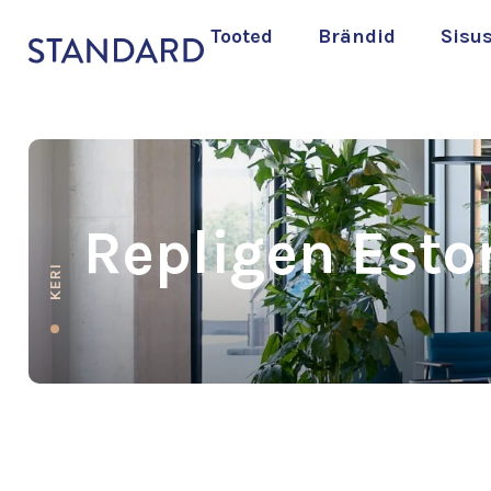
Tooted
Brändid
Sisu
Repligen Esto
KERI