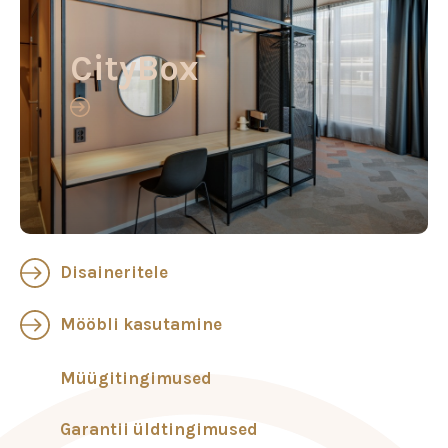
CityBox
Disaineritele
Mööbli kasutamine
Müügitingimused
Garantii üldtingimused