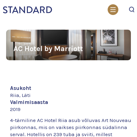
Otsi
AC Hotel by Marriott
Asukoht
Riia, Läti
Valmimisaasta
2019
4-tärniline AC Hotel Riia asub võluvas Art Nouveau
piirkonnas, mis on vaikses piirkonnas südalinna
serval. Hotellis on 239 tuba ja sviiti, millest