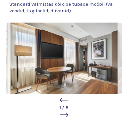
Standard valmistas kõikide tubade mööbli (va
voodid, tugitoolid, diivanid).
1
/
8