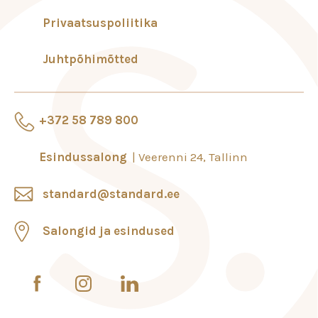
Privaatsuspoliitika
Juhtpõhimõtted
+372 58 789 800
Esindussalong
Veerenni 24, Tallinn
standard@standard.ee
Salongid ja esindused