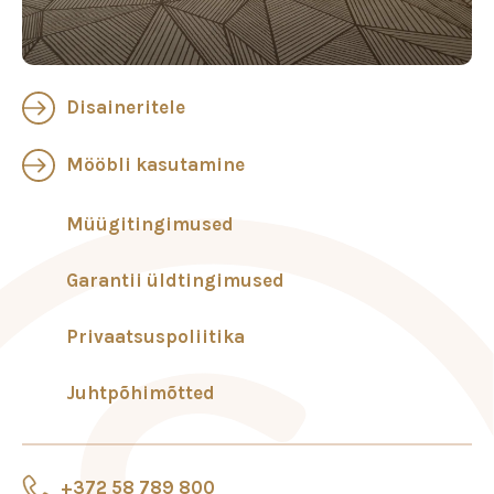
Disaineritele
Mööbli kasutamine
Müügitingimused
Garantii üldtingimused
Privaatsuspoliitika
Juhtpõhimõtted
+372 58 789 800