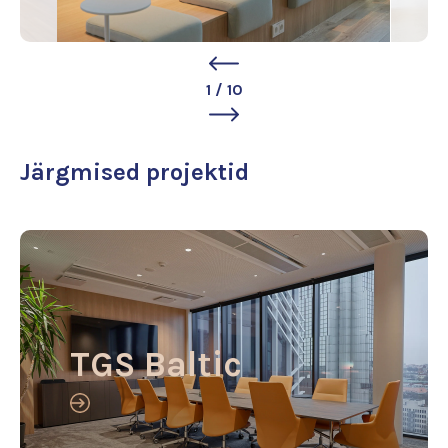
1
/
10
Järgmised projektid
TGS Baltic