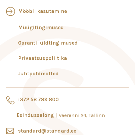
Mööbli kasutamine
Müügitingimused
Garantii üldtingimused
Privaatsuspoliitika
Juhtpõhimõtted
+372 58 789 800
Esindussalong
Veerenni 24, Tallinn
standard@standard.ee