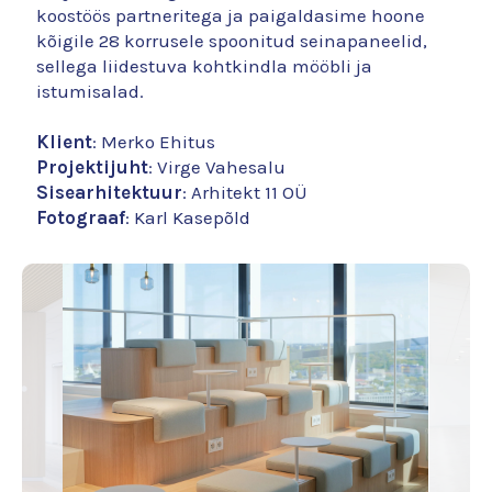
koostöös partneritega ja paigaldasime hoone
kõigile 28 korrusele spoonitud seinapaneelid,
sellega liidestuva kohtkindla mööbli ja
istumisalad.
Klient
: Merko Ehitus
Projektijuht
: Virge Vahesalu
Sisearhitektuur
:
Arhitekt 11 OÜ
Fotograaf
: Karl Kasepõld