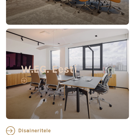
W.EG. Eesti
Disaineritele