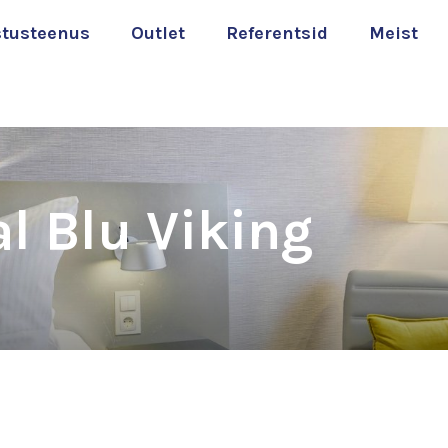
stusteenus
Outlet
Referentsid
Meist
l Blu Viking