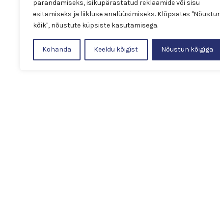
parandamiseks, isikupärastatud reklaamide või sisu
esitamiseks ja liikluse analüüsimiseks. Klõpsates "Nõustu
kõik", nõustute küpsiste kasutamisega.
Kohanda
Keeldu kõigist
Nõustun kõigiga
Järgmised projektid
Residence Inn by Marr