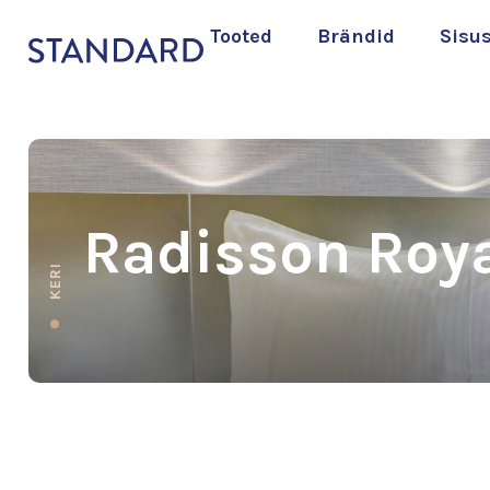
Tooted
Brändid
Sisu
Radisson Roya
KERI