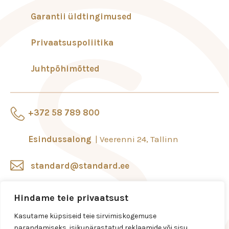
Garantii üldtingimused
Privaatsuspoliitika
Juhtpõhimõtted
+372 58 789 800
Esindussalong
Veerenni 24, Tallinn
standard@standard.ee
Salongid ja esindused
Hindame teie privaatsust
Kasutame küpsiseid teie sirvimiskogemuse
parandamiseks, isikupärastatud reklaamide või sisu