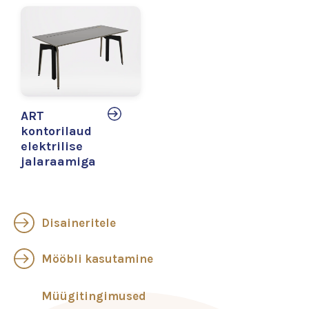
ART
kontorilaud
elektrilise
jalaraamiga
Disaineritele
Mööbli kasutamine
Müügitingimused