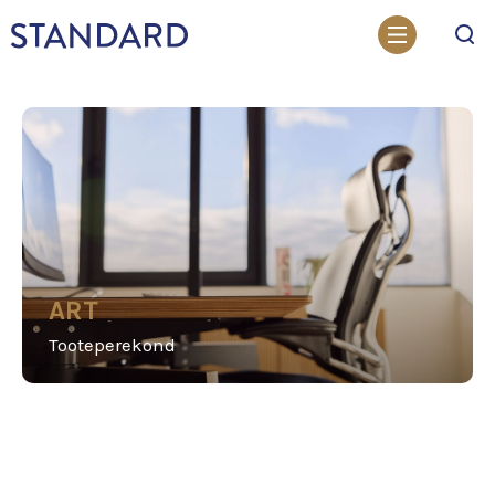
Otsi
ART
Tooteperekond