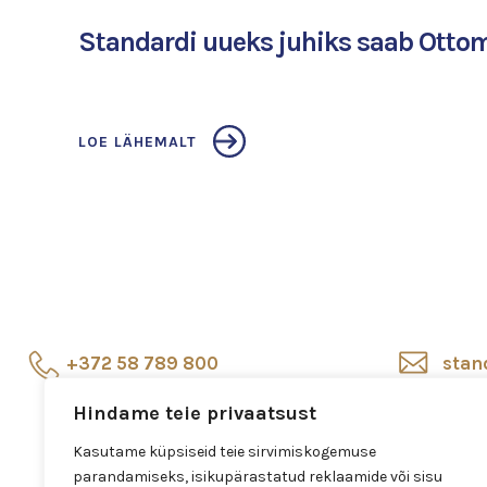
Standardi uueks juhiks saab Ott
LOE LÄHEMALT
+372 58 789 800
stan
Hindame teie privaatsust
Esindussalong
Salo
Veerenni 24, Tallinn
Kasutame küpsiseid teie sirvimiskogemuse
parandamiseks, isikupärastatud reklaamide või sisu