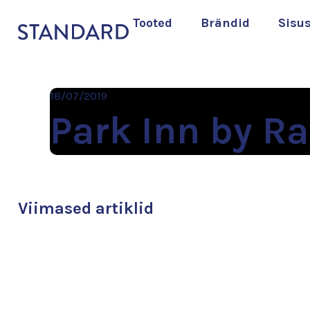
Tooted
Brändid
Sisu
18/07/2019
Park Inn by R
Viimased artiklid