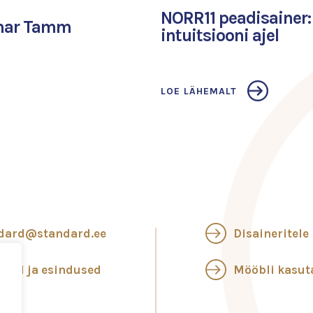
NORR11 peadisainer
omar Tamm
intuitsiooni ajel
LOE LÄHEMALT
dard@standard.ee
Disaineritele
ngid ja esindused
Mööbli kasu