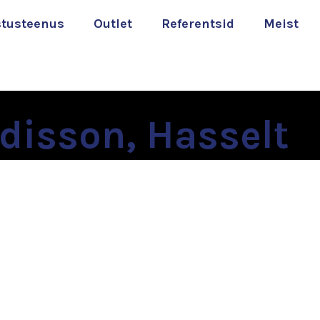
stusteenus
Outlet
Referentsid
Meist
adisson, Hasselt