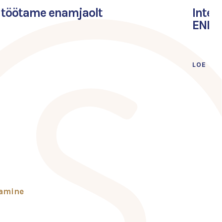
: töötame enamjaolt
Inter
ENDLE
LOE LÄ
tamine