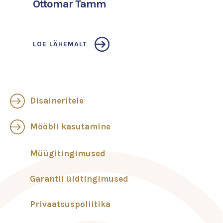
Ottomar Tamm
LOE LÄHEMALT
Disaineritele
Mööbli kasutamine
Müügitingimused
Garantii üldtingimused
Privaatsuspoliitika