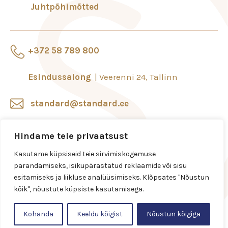
Juhtpõhimõtted
+372 58 789 800
Esindussalong
Veerenni 24, Tallinn
standard@standard.ee
Salongid ja esindused
Hindame teie privaatsust
Kasutame küpsiseid teie sirvimiskogemuse
parandamiseks, isikupärastatud reklaamide või sisu
esitamiseks ja liikluse analüüsimiseks. Klõpsates "Nõustun
kõik", nõustute küpsiste kasutamisega.
Kohanda
Keeldu kõigist
Nõustun kõigiga