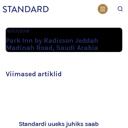
Otsi
18/07/2019
Park Inn by Radisson Jeddah
Madinah Road, Saudi Arabia
Viimased artiklid
Standardi uueks juhiks saab