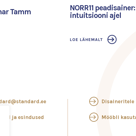
NORR11 peadisainer
omar Tamm
intuitsiooni ajel
LOE LÄHEMALT
dard@standard.ee
Disaineritele
ngid ja esindused
Mööbli kasu