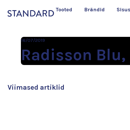
Tooted
Brändid
Sisu
18/07/2019
Radisson Blu,
Viimased artiklid