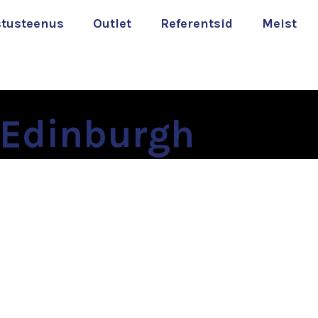
stusteenus
Outlet
Referentsid
Meist
 Edinburgh