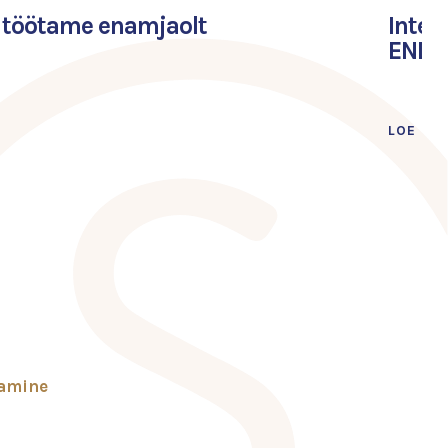
: töötame enamjaolt
Inter
ENDLE
LOE LÄ
tamine