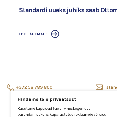
Standardi uueks juhiks saab Ott
LOE LÄHEMALT
+372 58 789 800
stan
Hindame teie privaatsust
Esindussalong
Salo
Veerenni 24, Tallinn
Kasutame küpsiseid teie sirvimiskogemuse
parandamiseks, isikupärastatud reklaamide või sisu