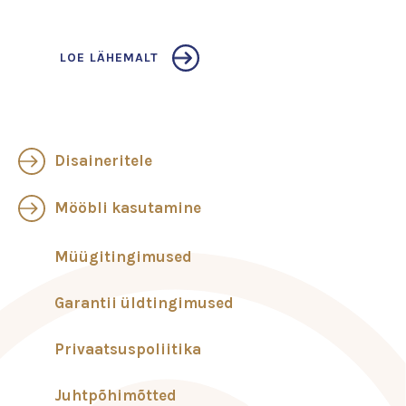
LOE LÄHEMALT
Disaineritele
Mööbli kasutamine
Müügitingimused
Garantii üldtingimused
Privaatsuspoliitika
Juhtpõhimõtted