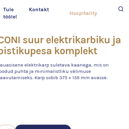
Tule
Kontakt
Hospitality
tööle!
Otsi
CONI suur elektrikarbiku ja
pistikupesa komplekt
Lauasisene elektrikarp suletava kaanega, mis on
loodud puhta ja minimalistliku välimuse
saavutamiseks. Karp sobib 375 × 139 mm avasse.