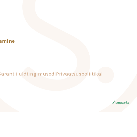
tamine
Garantii üldtingimused
Privaatsuspoliitika