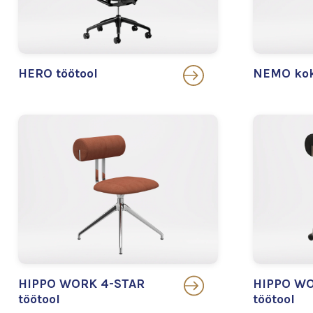
HERO töötool
NEMO kok
HIPPO WORK 4-STAR
HIPPO WO
töötool
töötool