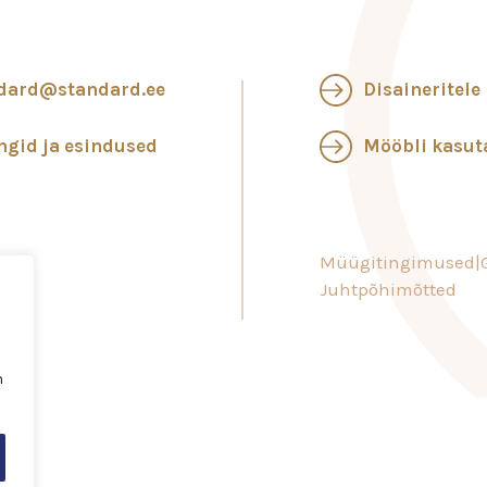
dard@standard.ee
Disaineritele
ngid ja esindused
Mööbli kasu
Müügitingimused
Juhtpõhimõtted
n