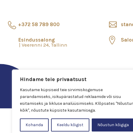
+372 58 789 800
stan
Esindussalong
Salo
Veerenni 24, Tallinn
Hindame teie privaatsust
Kasutame küpsiseid teie sirvimiskogemuse
parandamiseks, isikupärastatud reklaamide või sisu
esitamiseks ja liikluse analüüsimiseks. Klõpsates "Nõustu
kõik", nõustute küpsiste kasutamisega.
Kohanda
Keeldu kõigist
Nõustun kõigiga