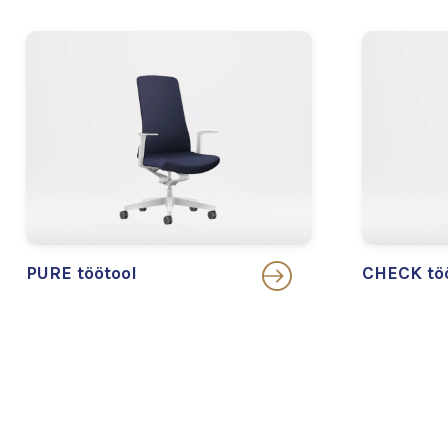
PURE töötool
CHECK tö