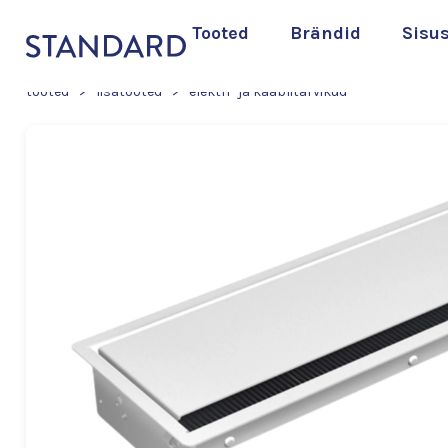
Tooted
Brändid
Sisu
tooted
>
lisatooted
>
elektri- ja kaablitarvikud