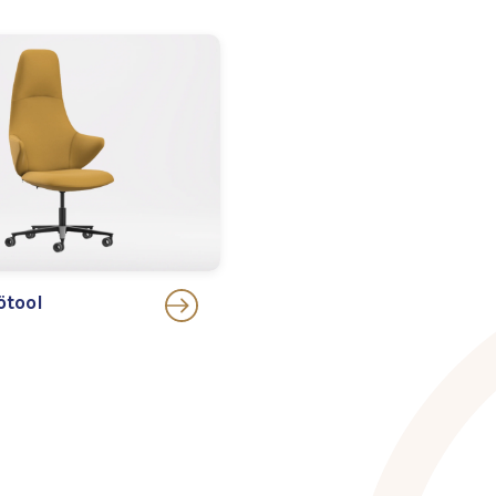
ötool