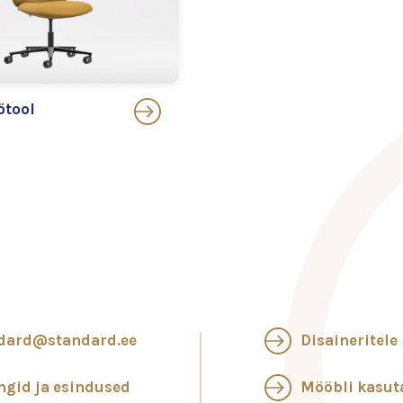
ötool
dard@standard.ee
Disaineritele
ngid ja esindused
Mööbli kasu