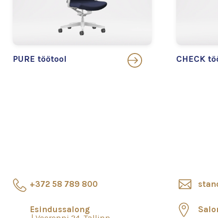
PURE töötool
CHECK tö
+372 58 789 800
stan
Esindussalong
Salo
Veerenni 24, Tallinn