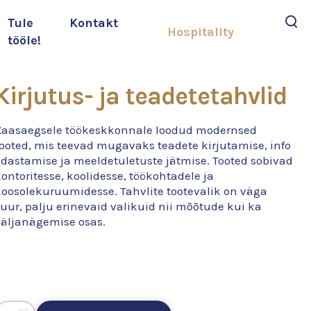
Tule
Kontakt
Hospitality
tööle!
Otsi
Kirjutus- ja teadetetahvlid
Kaasaegsele töökeskkonnale loodud modernsed
tooted, mis teevad mugavaks teadete kirjutamise, info
edastamise ja meeldetuletuste jätmise. Tooted sobivad
ontoritesse, koolidesse, töökohtadele ja
koosolekuruumidesse. Tahvlite tootevalik on väga
uur, palju erinevaid valikuid nii mõõtude kui ka
väljanägemise osas.