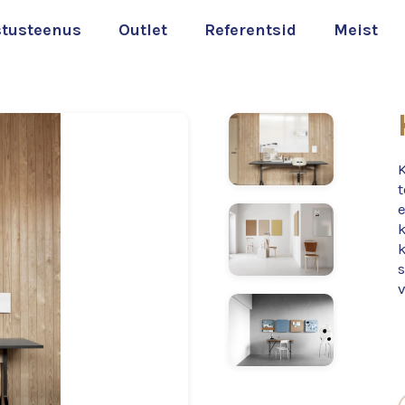
stusteenus
Outlet
Referentsid
Meist
k
s