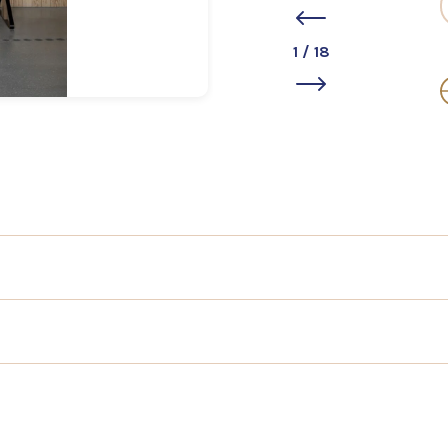
1
/
18