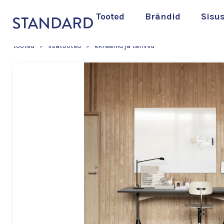
Tooted
Brändid
Sisu
tooted
>
lisatooted
>
ekraanid ja tahvlid