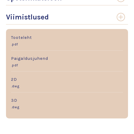
Viimistlused
Tooteleht
.pdf
Paigaldusjuhend
.pdf
2D
.dwg
3D
.dwg