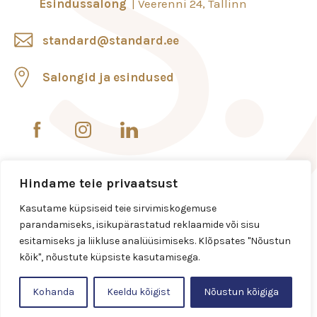
Esindussalong
Veerenni 24, Tallinn
standard@standard.ee
Salongid ja esindused
Hindame teie privaatsust
Kasutame küpsiseid teie sirvimiskogemuse
parandamiseks, isikupärastatud reklaamide või sisu
esitamiseks ja liikluse analüüsimiseks. Klõpsates "Nõustun
kõik", nõustute küpsiste kasutamisega.
Kohanda
Keeldu kõigist
Nõustun kõigiga