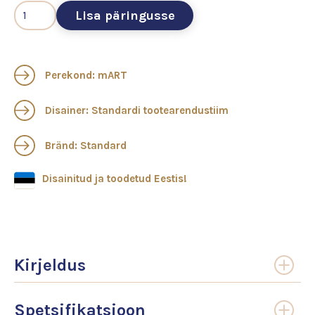
Lisa päringusse
Perekond: mART
Disainer: Standardi tootearendustiim
Bränd: Standard
Disainitud ja toodetud Eestis!
Kirjeldus
Spetsifikatsioon