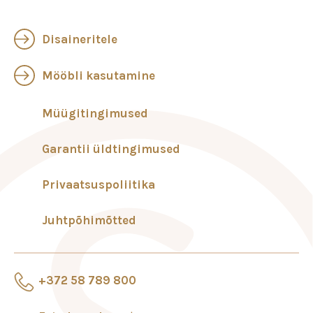
Disaineritele
Mööbli kasutamine
Müügitingimused
Garantii üldtingimused
Privaatsuspoliitika
Juhtpõhimõtted
+372 58 789 800