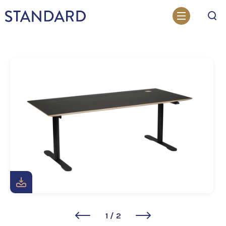
Otsi
1
/
2