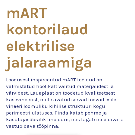
mART
kontorilaud
elektrilise
jalaraamiga
Loodusest inspireeritud mART töölaud on
valmistatud hoolikalt valitud materjalidest ja
värvidest. Lauaplaat on toodetud kvaliteetsest
kasevineerist, mille avatud servad toovad esile
vineeri loomuliku kihilise struktuuri kogu
perimeetri ulatuses. Pinda katab pehme ja
kasutajasõbralik linoleum, mis tagab meeldiva ja
vastupidava tööpin­na.