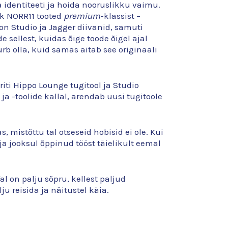
identiteeti ja hoida nooruslikku vaimu.
ik NORR11 tooted
premium
-klassist –
n Studio ja Jagger diivanid, samuti
sellest, kuidas õige toode õigel ajal
rb olla, kuid samas aitab see originaali
riti Hippo Lounge tugitool ja Studio
ja -toolide kallal, arendab uusi tugitoole
, mistõttu tal otseseid hobisid ei ole. Kui
ja jooksul õppinud tööst täielikult eemal
al on palju sõpru, kellest paljud
 reisida ja näitustel käia.