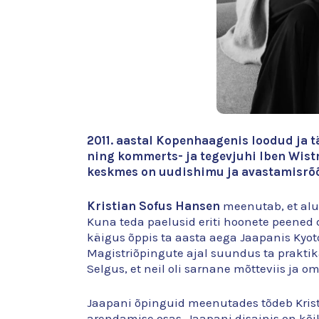
2011. aastal Kopenhaagenis loodud ja 
ning kommerts- ja tegevjuhi Iben Wist
keskmes on uudishimu ja avastamisrõ
Kristian Sofus Hansen
meenutab, et alus
Kuna teda paelusid eriti hoonete peened d
käigus õppis ta aasta aega Jaapanis Kyot
Magistriõpingute ajal suundus ta praktika
Selgus, et neil oli sarnane mõtteviis ja 
Jaapani õpinguid meenutades tõdeb Kristi
arendamise osas. Jaapani disainis on kõi