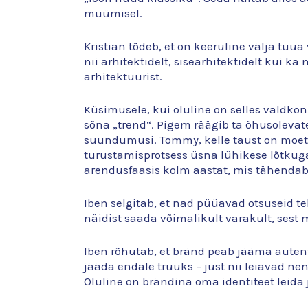
müümisel.
Kristian tõdeb, et on keeruline välja tuua
nii arhitektidelt, sisearhitektidelt kui ka
arhitektuurist.
Küsimusele, kui oluline on selles valdkon
sõna „trend“. Pigem räägib ta õhusolevat
suundumusi. Tommy, kelle taust on moetö
turustamisprotsess üsna lühikese lõtkuga
arendusfaasis kolm aastat, mis tähendab,
Iben selgitab, et nad püüavad otsuseid te
näidist saada võimalikult varakult, sest
Iben rõhutab, et bränd peab jääma auten
jääda endale truuks – just nii leiavad ne
Oluline on brändina oma identiteet leida 