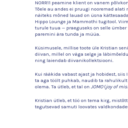
NORR11 peamine klient on vanem põlvkond
Tõele au andes ei pruugi nooremad alati 
näiteks mõned lauad on üsna kättesaadav
Hippo Lounge ja Mammothi tugitool. Viima
turule tuua — praeguseks on selle ümber t
paremini ära tunda ja müüa.
Küsimusele, millise toote üle Kristian sen
diivan, millel on väga selge ja läbimõeldu
ning laiendab diivanikollektsiooni.
Kui rääkida vabast ajast ja hobidest, siis 
ta aga töölt puhkab, naudib ta rahulikult
olema. Ta ütleb, et tal on
JOMO
(
joy of mis
Kristian ütleb, et töö on tema kirg, mistõ
tegutsevad samuti loovates valdkondades,