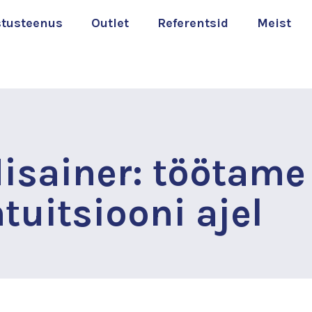
stusteenus
Outlet
Referentsid
Meist
isainer: töötame
tuitsiooni ajel