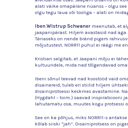
alati väike omapärane nüanss – olgu see
olgu tegu laua või tooliga – alati on midag
Iben Wistrup Schwaner
meenutab, et al
jaapanipärast. Hiljem avastasid nad aga
Tänaseks on nende bränd pigem rahvusvahe
mõjutustest. NORR11 puhul ei räägi me en
Kristian selgitab, et Jaapani mõju ei täh
kultuuridele, mida nad tõlgendavad omal
Ibeni sõnul teevad nad koostööd vaid o
disainereid, tuleb eri stiilid hiljem ühts
disainiprotsessi keskmes avastamine. Nad
(Hygdahl – toim.) saavad inspiratsiooni 
lahutamatu osa, muutes kogu protsessi or
See on ka põhjus, miks NORR11-s antakse d
kõlab siiski “jah”. Disainiprotsess on pig