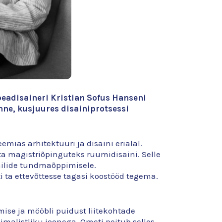
eadisaineri Kristian Sofus Hanseni
nne, kusjuures disainiprotsessi
mias arhitektuuri ja disaini erialal.
 ta magistriõpinguteks ruumidisaini. Selle
tailide tundmaõppimisele.
i ta ettevõttesse tagasi koostööd tegema.
mise ja mööbli puidust liitekohtade
imalistliku joonega. Ometi peitub selles