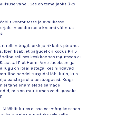
ilisuse vahel. See on tema jaoks üks
ööblit kontoritesse ja avalikesse
terjale, meeldib neile kroomi välimus
si.
urt rolli mängib pikk ja rikkalik pärand.
Iben lisab, et paljudel on kodus PH 5
brändina sellises keskkonnas tegutseda ei
8. aastal Piet Heini, Arne Jacobseni ja
ma lugu on itaallastega, kes hindavad
eruline nendel turgudel läbi lüüa, kus
ja paista ja olla teistsugused. Kuigi
on ei taha enam elada samade
ändid, mis on muutumas veidi igavaks
1.
. Mööblit luues ei saa eesmärgiks seada
ni loomisele ning edukusele selle