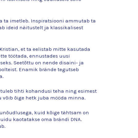
eda ta imetleb. Inspiratsiooni ammutab ta
ab ideid näitustelt ja klassikalisest
ristian, et ta eelistab mitte kasutada
ette töötada, ennustades uusi
ks. Seetõttu on nende disaini- ja
poolteist. Enamik brände tegutseb
a.
s tuleb tihti kohandusi teha ning esimest
du võib õige hetk juba mööda minna.
urunõudlusega, kuid kõige tähtsam on
t muidu kaotatakse oma brändi DNA.
ub.