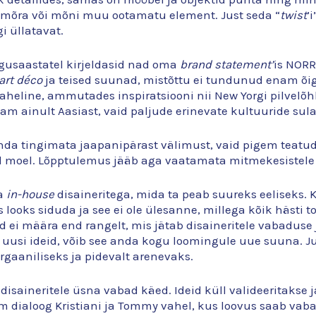
 mõra või mõni muu ootamatu element. Just seda “
twist
’
i üllatavat.
gusaastatel kirjeldasid nad oma
brand statement’
is NORR1
art déco
ja teised suunad, mistõttu ei tundunud enam õige
line, ammutades inspiratsiooni nii New Yorgi pilvelõhku
am ainult Aasiast, vaid paljude erinevate kultuuride sul
enda tingimata jaapanipärast välimust, vaid pigem teatud 
 moel. Lõpptulemus jääb aga vaatamata mitmekesistele m
ma
in-house
disaineritega, mida ta peab suureks eeliseks. 
eks looks siduda ja see ei ole ülesanne, millega kõik hästi
 ei määra end rangelt, mis jätab disaineritele vabaduse 
ja uusi ideid, võib see anda kogu loomingule uue suuna.
gaaniliseks ja pidevalt arenevaks.
isaineritele üsna vabad käed. Ideid küll valideeritakse j
em dialoog Kristiani ja Tommy vahel, kus loovus saab vaba