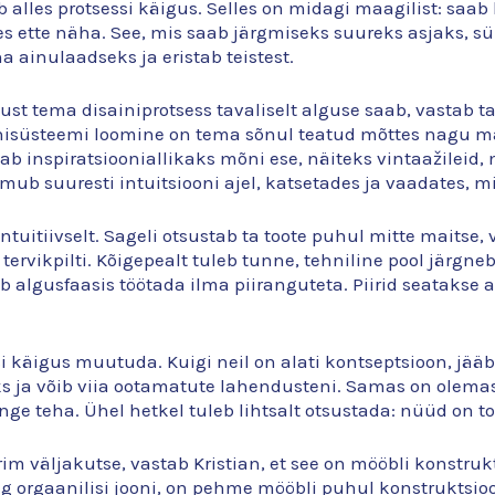
eb alles protsessi käigus. Selles on midagi maagilist: sa
es ette näha. See, mis saab järgmiseks suureks asjaks, s
inulaadseks ja eristab teistest.
kust tema disainiprotsess tavaliselt alguse saab, vastab ta
nisüsteemi loomine on tema sõnul teatud mõttes nagu ma
saab inspiratsiooniallikaks mõni ese, näiteks vintaažileid,
ub suuresti intuitsiooni ajel, katsetades ja vaadates, mis
tuitiivselt. Sageli otsustab ta toote puhul mitte maitse, v
i tervikpilti. Kõigepealt tuleb tunne, tehniline pool järgn
algusfaasis töötada ilma piiranguteta. Piirid seatakse 
ssi käigus muutuda. Kuigi neil on alati kontseptsioon, jää
s ja võib viia ootamatute lahendusteni. Samas on olemas
inge teha. Ühel hetkel tuleb lihtsalt otsustada: nüüd on t
rim väljakutse, vastab Kristian, et see on mööbli konstr
orgaanilisi jooni, on pehme mööbli puhul konstruktsioon