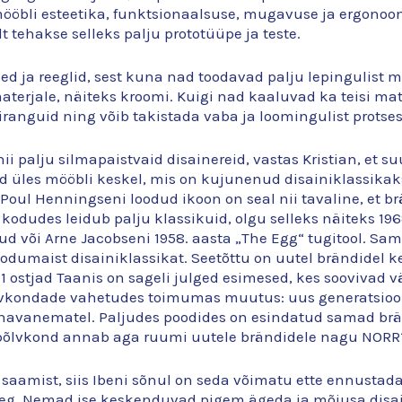
ööbli esteetika, funktsionaalsuse, mugavuse ja ergonoom
 tehakse selleks palju prototüüpe ja teste.
ed ja reeglid, sest kuna nad toodavad palju lepingulist m
materjale, näiteks kroomi. Kuigi nad kaaluvad ka teisi ma
ranguid ning võib takistada vaba ja loomingulist protses
i palju silmapaistvaid disainereid, vastas Kristian, et su
les mööbli keskel, mis on kujunenud disainiklassikaks. 
ri Poul Henningseni loodud ikoon on seal nii tavaline, et 
e kodudes leidub palju klassikuid, olgu selleks näiteks 196
ud või Arne Jacobseni 1958. aasta „The Egg“ tugitool. Sa
odumaist disainiklassikat. Seetõttu on uutel brändidel ke
 ostjad Taanis on sageli julged esimesed, kes soovivad väl
 põlvkondade vahetudes toimumas muutus: uus generatsio
anavanematel. Paljudes poodides on esindatud samad br
 põlvkond annab aga ruumi uutele brändidele nagu NORR1
aamist, siis Ibeni sõnul on seda võimatu ette ennustada
 aeg. Nemad ise keskenduvad pigem ägeda ja mõjusa disai