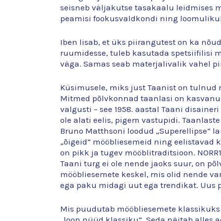
seisneb väljakutse tasakaalu leidmises m
peamisi fookusvaldkondi ning loomulikult
Iben lisab, et üks piirangutest on ka nõud
ruumidesse, tuleb kasutada spetsiifilisi 
väga. Samas seab materjalivalik vahel pii
Küsimusele, miks just Taanist on tulnud ni
Mitmed põlvkonnad taanlasi on kasvanud ü
valgusti – see 1958. aastal Taani disaine
ole alati eelis, pigem vastupidi. Taanlast
Bruno Matthsoni loodud „Superellipse“ la
„õigeid“ mööbliesemeid ning eelistavad k
on pikk ja tugev mööblitraditsioon. NORR11
Taani turg ei ole nende jaoks suur, on
mööbliesemete keskel, mis olid nende v
ega paku midagi uut ega trendikat. Uus
Mis puudutab mööbliesemete klassikuks s
„loon nüüd klassiku“. Seda näitab alles