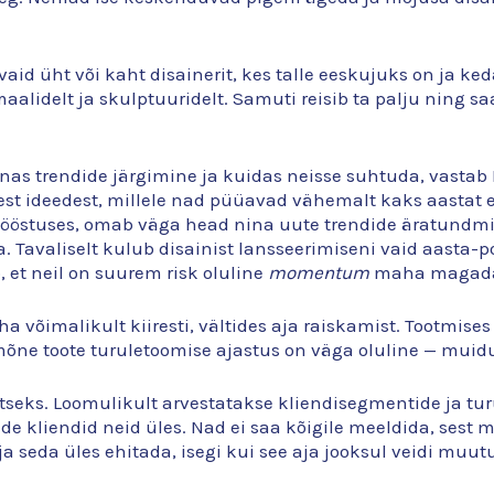
 vaid üht või kaht disainerit, kes talle eeskujuks on ja k
 maalidelt ja skulptuuridelt. Samuti reisib ta palju ning sa
nas trendide järgimine ja kuidas neisse suhtuda, vastab K
est ideedest, millele nad püüavad vähemalt kaks aastat 
östuses, omab väga head nina uute trendide äratundmise
. Tavaliselt kulub disainist lansseerimiseni vaid aasta-
 et neil on suurem risk oluline
momentum
maha magad
ha võimalikult kiiresti, vältides aja raiskamist. Tootmise
 mõne toote turuletoomise ajastus on väga oluline — mui
tseks. Loomulikult arvestatakse kliendisegmentide ja t
nde kliendid neid üles. Nad ei saa kõigile meeldida, ses
ja seda üles ehitada, isegi kui see aja jooksul veidi muut