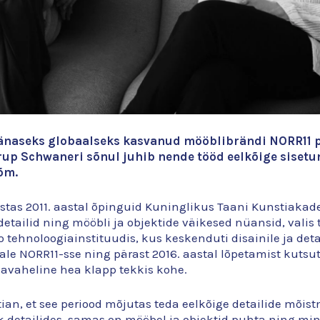
tänaseks globaalseks kasvanud mööblibrändi NORR11 p
rup Schwaneri sõnul juhib nende tööd eelkõige sisetu
õm.
tas 2011. aastal õpinguid Kuninglikus Taani Kunstiakadee
etailid ning mööbli ja objektide väikesed nüansid, valis
o tehnoloogiainstituudis, kus keskenduti disainile ja de
le NORR11-sse ning pärast 2016. aastal lõpetamist kutsut
omavaheline hea klapp tekkis kohe.
an, et see periood mõjutas teda eelkõige detailide mõist
k detailides, samas on mööbel ja objektid puhta ning min