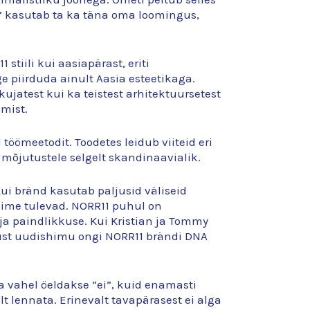
i” kasutab ta ka täna oma loomingus,
1 stiili kui aasiapärast, eriti
 piirduda ainult Aasia esteetikaga.
jatest kui ka teistest arhitektuursetest
amist.
töömeetodit. Toodetes leidub viiteid eri
õjutustele selgelt skandinaavialik.
Kui bränd kasutab paljusid väliseid
 toime tulevad. NORR11 puhul on
ja paindlikkuse. Kui Kristian ja Tommy
 Just uudishimu ongi NORR11 brändi DNA
a vahel öeldakse “ei”, kuid enamasti
lt lennata. Erinevalt tavapärasest ei alga