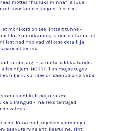
ab heas mõttes “hulluks minna” ja luua
ünnib avastamise käigus. Just see
, et mõnikord on see lihtsalt tunne –
astiku kujundamine, ja neil oli tunne, et
 millest nad nopivad väikese detaili ja
 päriselt toimib.
aid tunde järgi – ja mitte isikliku tunde,
eb alles hiljem. NORR11-l on majas tugev
alles hiljem, kui idee on saanud oma vaba
b sinna teadlikult palju ruumi
 ka piirangud – näiteks tähtajad.
oode valmis.
uktsioon. Kuna nad julgevad vormidega
i saavutamine eriti keeruline. Tihti