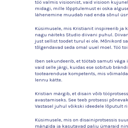
töö valmis visioonist, vaid visioon kujun
midagi, mille lõpptulemust ei oska algus
lähenemine muudab nad enda sõnul üsna a
Küsimusele, mis Kristianit inspireerib ja 
nagu näiteks Studio diivani puhul. Diiva
just sellist toodet turul ei ole. Mõnikord 
tõlgendavad seda omal uuel moel. Töö toim
Iben sekundeerib, et töötab samuti väga in
vaid selle järgi, kuidas ese sobitub bränd
tootearenduse kompetents, mis võimaldab 
lennu kätte.
Kristian märgib, et disain võib tööprotse
avastamiseks. See teeb protsessi põnevak
Vastasel juhul võikski ideedele lõputult r
Küsimusele, mis on disainiprotsessis suu
mängida ja kasutavad palju ümaraid ning 