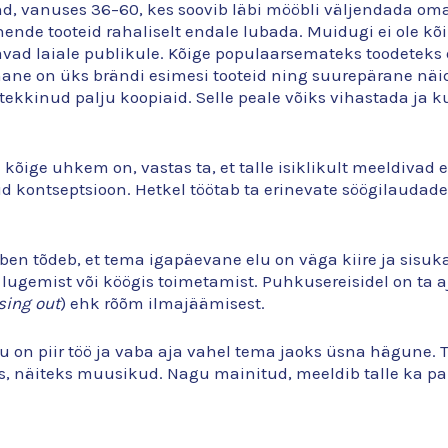
, vanuses 36–60, kes soovib läbi mööbli väljendada oma 
nende tooteid rahaliselt endale lubada. Muidugi ei ole kõ
ad laiale publikule. Kõige populaarsemateks toodeteks o
ne on üks brändi esimesi tooteid ning suurepärane näide 
ekkinud palju koopiaid. Selle peale võiks vihastada ja ku
i kõige uhkem on, vastas ta, et talle isiklikult meeldivad e
d kontseptsioon. Hetkel töötab ta erinevate söögilaudade 
Iben tõdeb, et tema igapäevane elu on väga kiire ja sisukas
 lugemist või köögis toimetamist. Puhkusereisidel on ta a
sing out
) ehk rõõm ilmajäämisest.
ttu on piir töö ja vaba aja vahel tema jaoks üsna hägune. T
 näiteks muusikud. Nagu mainitud, meeldib talle ka palju