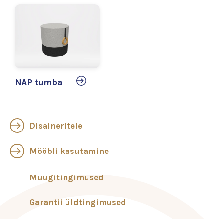
NAP tumba
Disaineritele
Mööbli kasutamine
Müügitingimused
Garantii üldtingimused