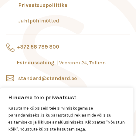
Privaatsuspoliitika
Juhtpõhimõtted
+372 58 789 800
Esindussalong
Veerenni 24, Tallinn
standard@standard.ee
Salongid ja esindused
Hindame teie privaatsust
Kasutame küpsiseid teie sirvimiskogemuse
parandamiseks, isikupärastatud reklaamide või sisu
esitamiseks ja liikluse analüüsimiseks. Klõpsates "Nõustun
kõik", nõustute küpsiste kasutamisega.