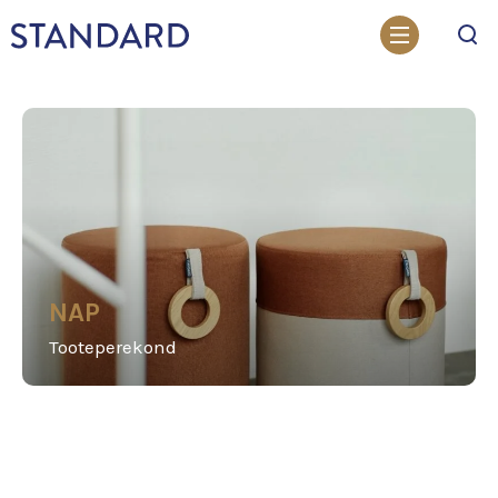
Otsi
NAP
Tooteperekond