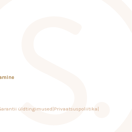
tamine
Garantii üldtingimused
Privaatsuspoliitika