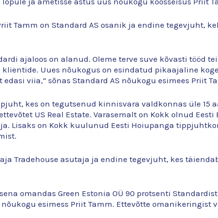
i lõpule ja ametisse astus uus nõukogu koosseisus Priit
riit Tamm on Standard AS osanik ja endine tegevjuht, ke
dardi ajaloos on alanud. Oleme terve suve kõvasti tööd te
tele klientide. Uues nõukogus on esindatud pikaajaline ko
et edasi viia,“ sõnas Standard AS nõukogu esimees Priit
juht, kes on tegutsenud kinnisvara valdkonnas üle 15 aas
ettevõtet US Real Estate.
Varasemalt on Kokk olnud Eesti 
ndja. Lisaks on Kokk kuulunud Eesti Hoiupanga tippjuhtk
mist.
ja Tradehouse asutaja ja endine tegevjuht, kes täiend
sena omandas Green Estonia OÜ 90 protsenti Standardist.
on nõukogu esimess Priit Tamm.
Ettevõtte omanikeringist 