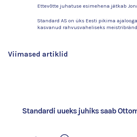
Ettevõtte juhatuse esimehena jätkab Jon
Standard AS on üks Eesti pikima ajaloog
kasvanud rahvusvaheliseks meistribrändi
Viimased artiklid
Standardi uueks juhiks saab Ott