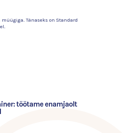
ja müügiga. Tänaseks on Standard
el.
iner: töötame enamjaolt
l