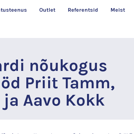
stusteenus
Outlet
Referentsid
Meist
ardi nõukogus
ööd Priit Tamm,
 ja Aavo Kokk