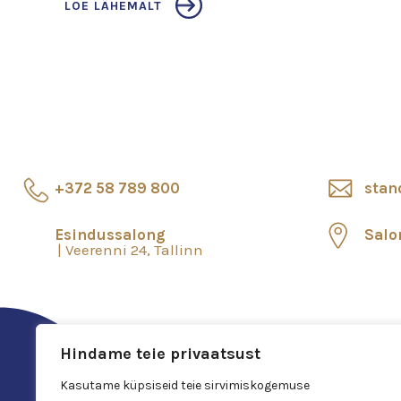
LOE LÄHEMALT
+372 58 789 800
stan
Esindussalong
Salo
Veerenni 24, Tallinn
Hindame teie privaatsust
Kasutame küpsiseid teie sirvimiskogemuse