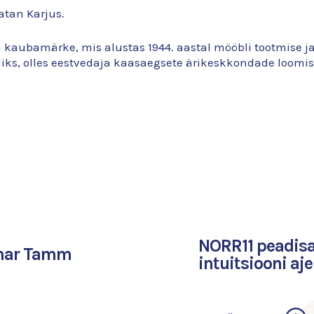
atan Karjus.
a kaubamärke, mis alustas 1944. aastal mööbli tootmise 
ks, olles eestvedaja kaasaegsete ärikeskkondade loomis
NORR11 peadisa
omar Tamm
intuitsiooni aje