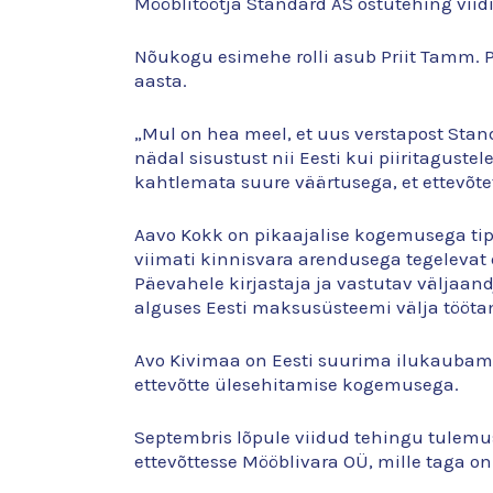
Mööblitöötja Standard AS ostutehing viid
Nõukogu esimehe rolli asub Priit Tamm. P
aasta.
„Mul on hea meel, et uus verstapost Stan
nädal sisustust nii Eesti kui piiritagus
kahtlemata suure väärtusega, et ettevõt
Aavo Kokk
on pikaajalise kogemusega tipp
viimati kinnisvara arendusega tegelevat 
Päevahele kirjastaja ja vastutav väljaa
alguses Eesti maksusüsteemi välja tööta
Avo Kivimaa on Eesti suurima ilukaubama
ettevõtte ülesehitamise kogemusega.
Septembris lõpule viidud tehingu tulemu
ettevõttesse Mööblivara OÜ, mille taga 