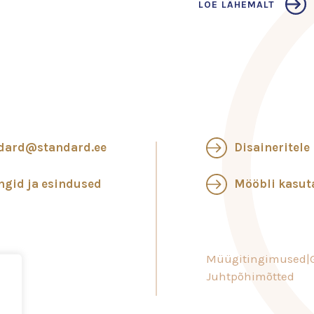
LOE LÄHEMALT
dard@standard.ee
Disaineritele
ngid ja esindused
Mööbli kasu
Müügitingimused
Juhtpõhimõtted