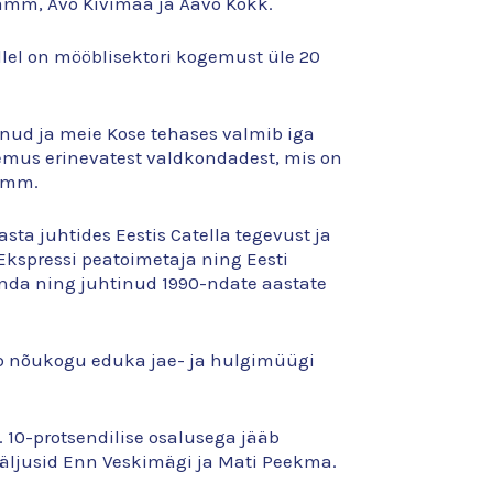
 Tamm, Avo Kivimaa ja Aavo Kokk.
llel on mööblisektori kogemust üle 20
inud ja meie Kose tehases valmib iga
gemus erinevatest valdkondadest, mis on
 Tamm.
ta juhtides Eestis Catella tegevust ja
Ekspressi peatoimetaja ning Eesti
onda ning juhtinud 1990-ndate aastate
ab nõukogu eduka jae- ja hulgimüügi
 10-protsendilise osalusega jääb
väljusid Enn Veskimägi ja Mati Peekma.