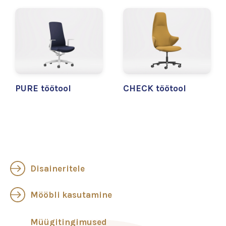
PURE töötool
CHECK töötool
Disaineritele
Mööbli kasutamine
Müügitingimused