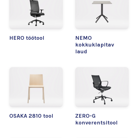
HERO töötool
NEMO
kokkuklapitav
laud
OSAKA 2810 tool
ZERO-G
konverentsitool