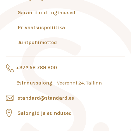
Garantii üldtingimused
Privaatsuspoliitika
Juhtpõhimõtted
+372 58 789 800
Esindussalong
Veerenni 24, Tallinn
standard@standard.ee
Salongid ja esindused