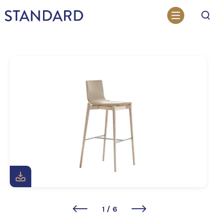
Otsi
1
/
6