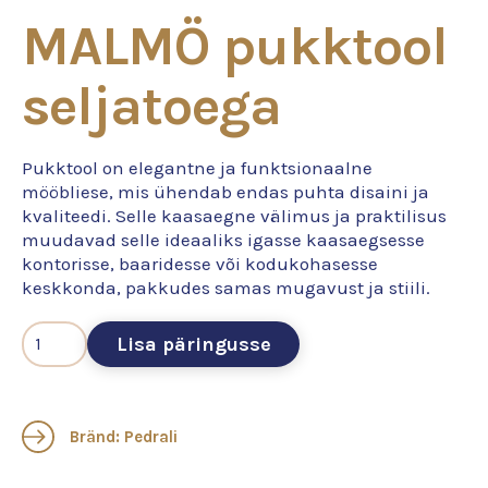
MALMÖ pukktool
seljatoega
Pukktool on elegantne ja funktsionaalne
mööbliese, mis ühendab endas puhta disaini ja
kvaliteedi. Selle kaasaegne välimus ja praktilisus
muudavad selle ideaaliks igasse kaasaegsesse
kontorisse, baaridesse või kodukohasesse
keskkonda, pakkudes samas mugavust ja stiili.
Lisa päringusse
Bränd: Pedrali