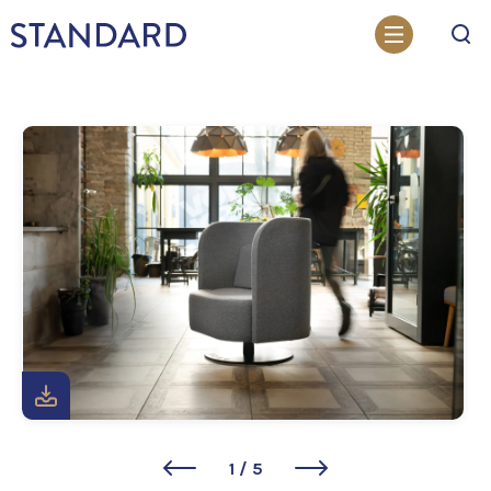
Otsi
1
/
5