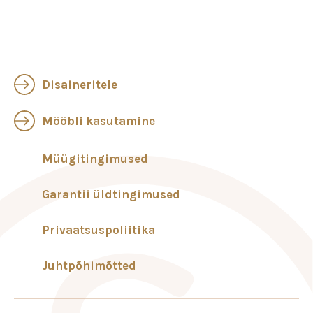
Disaineritele
Mööbli kasutamine
Müügitingimused
Garantii üldtingimused
Privaatsuspoliitika
Juhtpõhimõtted