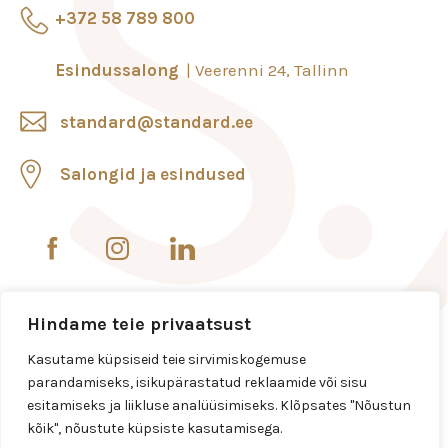
+372 58 789 800
Esindussalong
Veerenni 24, Tallinn
standard@standard.ee
Salongid ja esindused
Hindame teie privaatsust
Kasutame küpsiseid teie sirvimiskogemuse
parandamiseks, isikupärastatud reklaamide või sisu
esitamiseks ja liikluse analüüsimiseks. Klõpsates "Nõustun
kõik", nõustute küpsiste kasutamisega.