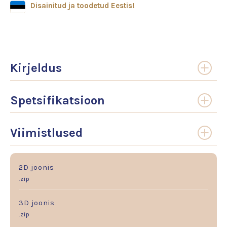
Disainitud ja toodetud Eestis!
Kirjeldus
Spetsifikatsioon
Viimistlused
2D joonis
.zip
3D joonis
.zip