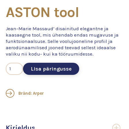
ASTON tool
Jean-Marie Massaud’ disainitud elegantne ja
kaasaegne tool, mis ühendab endas mugavuse ja
funktsionaalsuse. Selle voolujooneline profiil ja
aerodünaamilised jooned teevad sellest ideaalse
valiku nii kodu- kui ka tööruumidesse.
Lisa päringusse
Bränd: Arper
Kirjeldus