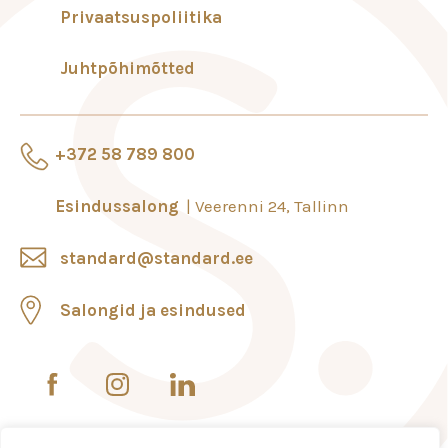
Privaatsuspoliitika
Juhtpõhimõtted
+372 58 789 800
Esindussalong
Veerenni 24, Tallinn
standard@standard.ee
Salongid ja esindused