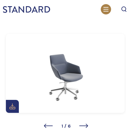
Otsi
1
/
6