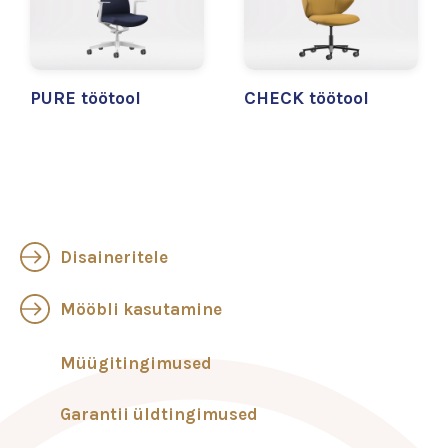
PURE töötool
CHECK töötool
Disaineritele
Mööbli kasutamine
Müügitingimused
Garantii üldtingimused