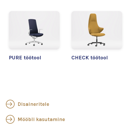
PURE töötool
CHECK töötool
Disaineritele
Mööbli kasutamine