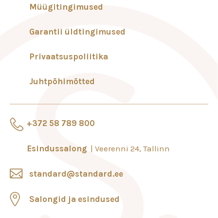
Müügitingimused
Garantii üldtingimused
Privaatsuspoliitika
Juhtpõhimõtted
+372 58 789 800
Esindussalong
Veerenni 24, Tallinn
standard@standard.ee
Salongid ja esindused