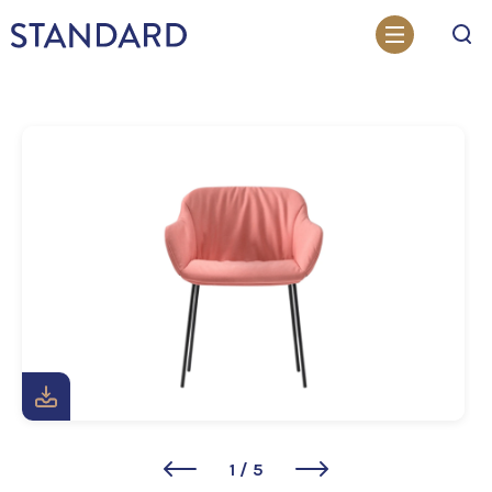
Otsi
1
/
5