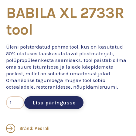
BABILA XL 2733R
tool
Üleni polsterdatud pehme tool, kus on kasutatud
50% ulatuses taaskasutatavat plastmaterjali,
polüpropüleenkesta saamiseks. Tool paistab silma
oma suure istumisosa ja laiade käepidemete
poolest, millel on soliidsed ümartorust jalad.
Omanäolise tegumoega mugav tool sobib
ootealadele, restoranidesse, nõupidamisruumi.
Lisa päringusse
Bränd: Pedrali