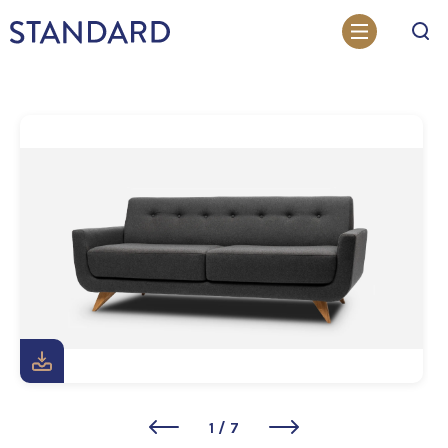
Otsi
1
/
7