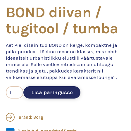
BOND diivan /
tugitool / tumba
Aet Piel disainitud BOND on kerge, kompaktne ja
pilkupüüdev – tõeline moodne klassik, mis sobib
ideaalselt urbanistlikku elustiili väärtustavale
inimesele. Selle veetlev retrodisain on ühtaegu
trendikas ja ajatu, pakkudes karakterit nii
väiksemasse elutuppa kui avaramasse lounge’i.
Lisa päringusse
Bränd: Borg