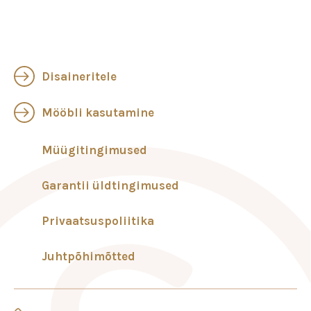
Disaineritele
Mööbli kasutamine
Müügitingimused
Garantii üldtingimused
Privaatsuspoliitika
Juhtpõhimõtted