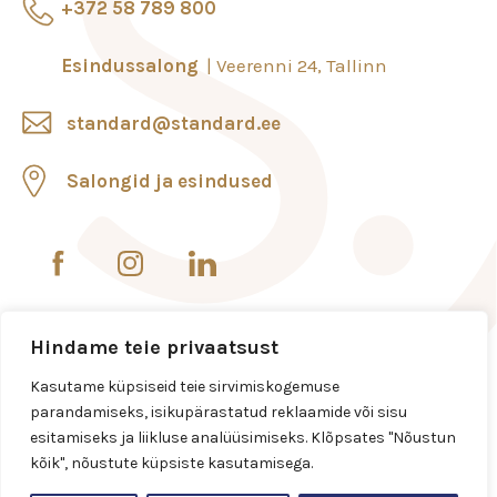
+372 58 789 800
Esindussalong
Veerenni 24, Tallinn
standard@standard.ee
Salongid ja esindused
Hindame teie privaatsust
Kasutame küpsiseid teie sirvimiskogemuse
parandamiseks, isikupärastatud reklaamide või sisu
esitamiseks ja liikluse analüüsimiseks. Klõpsates "Nõustun
kõik", nõustute küpsiste kasutamisega.