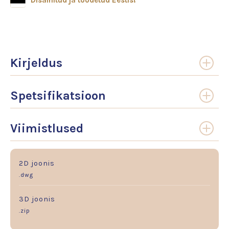
Disainitud ja toodetud Eestis!
Kirjeldus
Spetsifikatsioon
Viimistlused
2D joonis
.dwg
3D joonis
.zip