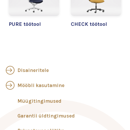
PURE töötool
CHECK töötool
Disaineritele
Mööbli kasutamine
Müügitingimused
Garantii üldtingimused