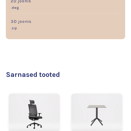
2D joonis
.dwg
3D joonis
.zip
Sarnased tooted