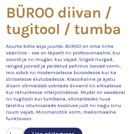
BÜROO diivan /
tugitool / tumba
Asume kohe asja juurde. BÜROO on oma nime
vääriline – see on täpselt nii professionaalne, kui
soovid ja nii mugav, kui vajad. Sirged nurgad,
ranged jooned ja peidetud pehmus loovad vormi,
mis sobib nii modernsetesse büroodesse kui ka
stiilsetesse elutubadesse. Klassikaline ja ajatu
disain võimaldab sobitada diivanit nii erksatesse
kui rahulikesse interjööridesse. Mudel on saadaval
nii tugitooli kui tumbana, võimaldades luua
täieliku istumisalade koosluse just nii nagu sinu
ruum vajab. Minimalistlik vorm, maksimaalne
funktsioon.