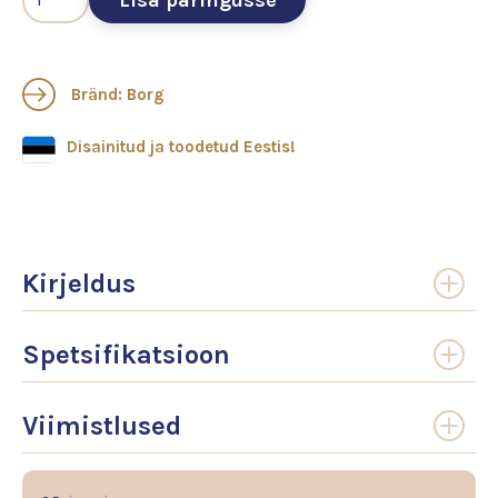
Lisa päringusse
Bränd: Borg
Disainitud ja toodetud Eestis!
Kirjeldus
Spetsifikatsioon
Viimistlused