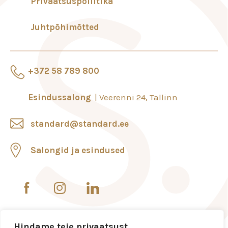
Privaatsuspoliitika
Juhtpõhimõtted
+372 58 789 800
Esindussalong
Veerenni 24, Tallinn
standard@standard.ee
Salongid ja esindused
Hindame teie privaatsust