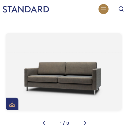
Otsi
1
/
3