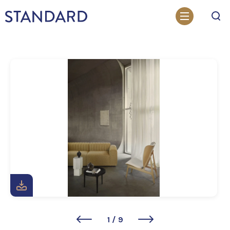
Otsi
1
/
9