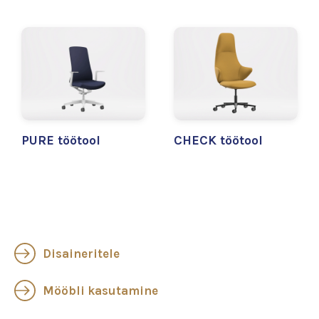
PURE töötool
CHECK töötool
Disaineritele
Mööbli kasutamine