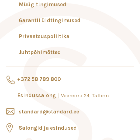
Müügitingimused
Garantii üldtingimused
Privaatsuspoliitika
Juhtpõhimõtted
+372 58 789 800
Esindussalong
Veerenni 24, Tallinn
standard@standard.ee
Salongid ja esindused