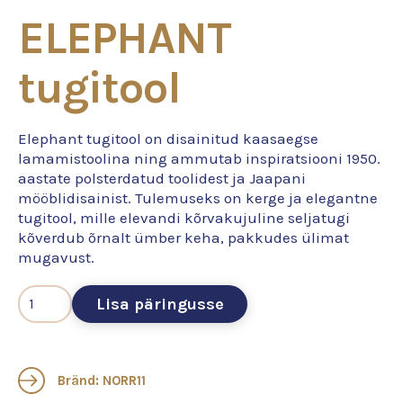
ELEPHANT
tugitool
Elephant tugitool on disainitud kaasaegse
lamamistoolina ning ammutab inspiratsiooni 1950.
aastate polsterdatud toolidest ja Jaapani
mööblidisainist. Tulemuseks on kerge ja elegantne
tugitool, mille elevandi kõrvakujuline seljatugi
kõverdub õrnalt ümber keha, pakkudes ülimat
mugavust.
Lisa päringusse
Bränd: NORR11