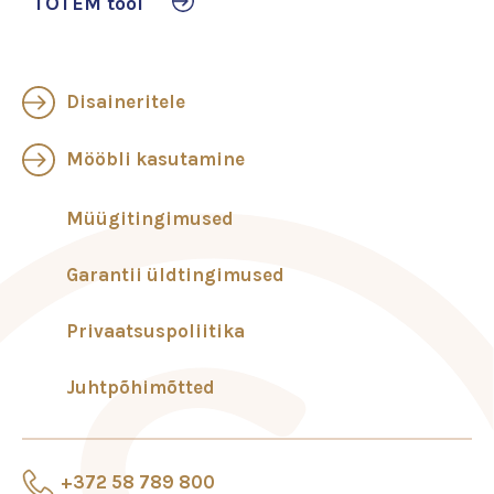
TOTEM tool
Disaineritele
Mööbli kasutamine
Müügitingimused
Garantii üldtingimused
Privaatsuspoliitika
Juhtpõhimõtted
+372 58 789 800