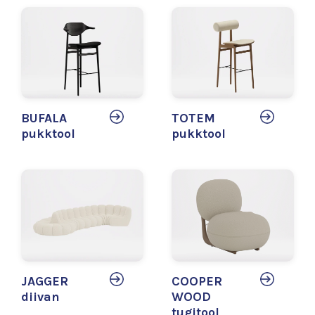
BUFALA
TOTEM
pukktool
pukktool
JAGGER
COOPER
diivan
WOOD
tugitool