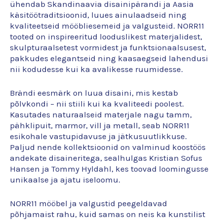
ühendab Skandinaavia disainipärandi ja Aasia
käsitöötraditsioonid, luues ainulaadseid ning
kvaliteetseid mööbliesemeid ja valgusteid. NORR11
tooted on inspireeritud looduslikest materjalidest,
skulpturaalsetest vormidest ja funktsionaalsusest,
pakkudes elegantseid ning kaasaegseid lahendusi
nii kodudesse kui ka avalikesse ruumidesse.
Brändi eesmärk on luua disaini, mis kestab
põlvkondi – nii stiili kui ka kvaliteedi poolest.
Kasutades naturaalseid materjale nagu tamm,
pähklipuit, marmor, vill ja metall, seab NORR11
esikohale vastupidavuse ja jätkusuutlikkuse.
Paljud nende kollektsioonid on valminud koostöös
andekate disaineritega, sealhulgas Kristian Sofus
Hansen ja Tommy Hyldahl, kes toovad loomingusse
unikaalse ja ajatu iseloomu.
NORR11 mööbel ja valgustid peegeldavad
põhjamaist rahu, kuid samas on neis ka kunstilist