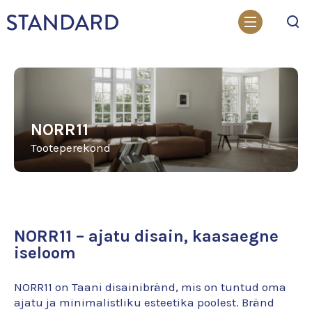
Otsi
NORR11
Tooteperekond
NORR11 – ajatu disain, kaasaegne
iseloom
NORR11 on Taani disainibränd, mis on tuntud oma
ajatu ja minimalistliku esteetika poolest. Bränd