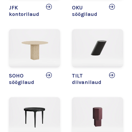
JFK
OKU
kontorilaud
söögilaud
SOHO
TILT
söögilaud
diivanilaud