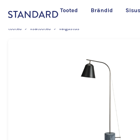
Tooted
Brändid
Sisu
tooted
>
lisatooted
>
valgustus