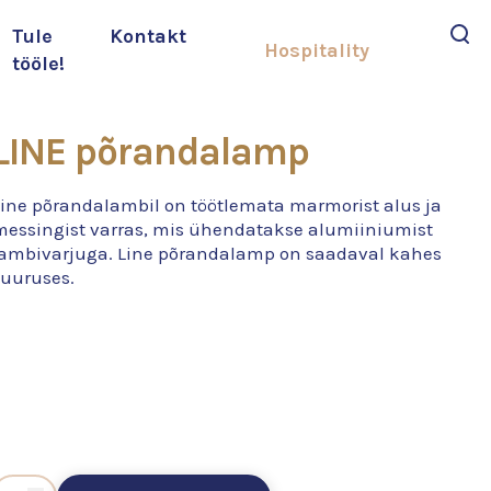
Tule
Kontakt
Hospitality
tööle!
Otsi
LINE põrandalamp
Line põrandalambil on töötlemata marmorist alus ja
messingist varras, mis ühendatakse alumiiniumist
lambivarjuga. Line põrandalamp on saadaval kahes
suuruses.