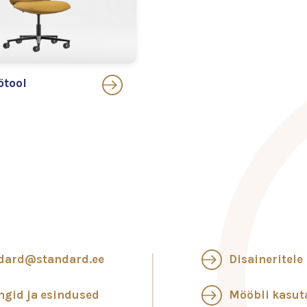
ötool
dard@standard.ee
Disaineritele
ngid ja esindused
Mööbli kasu