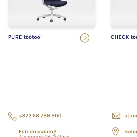
PURE töötool
CHECK tö
+372 58 789 800
stan
Esindussalong
Salo
Veerenni 24, Tallinn