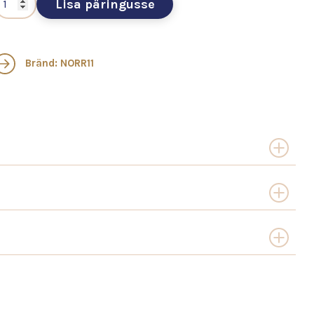
Lisa päringusse
Bränd: NORR11