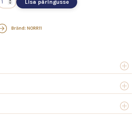
Lisa päringusse
Bränd: NORR11