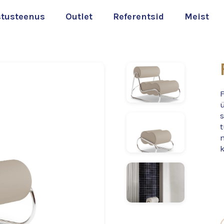
stusteenus
Outlet
Referentsid
Meist
F
s
t