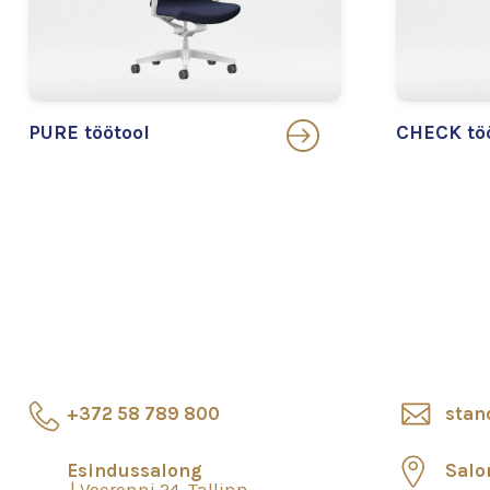
PURE töötool
CHECK tö
+372 58 789 800
stan
Esindussalong
Salo
Veerenni 24, Tallinn