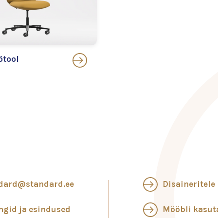
ötool
dard@standard.ee
Disaineritele
ngid ja esindused
Mööbli kasu