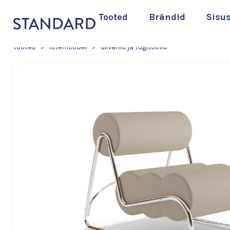
Tooted
Brändid
Sisu
tooted
>
istemööbel
>
diivanid ja tugitoolid