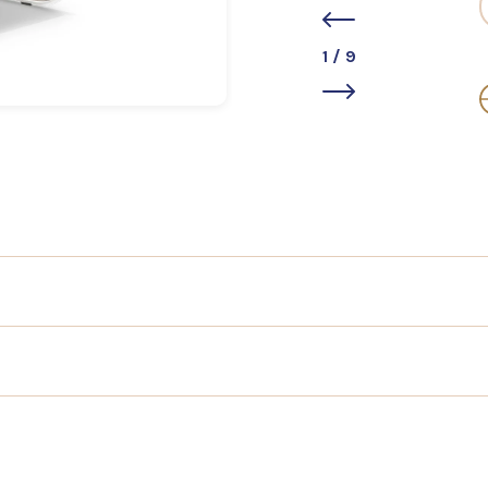
1
/
9