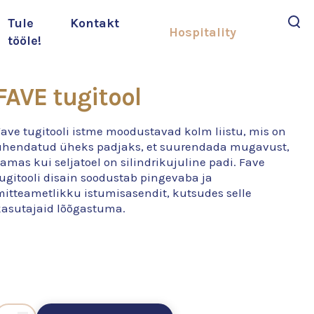
Tule
Kontakt
Hospitality
tööle!
Otsi
FAVE tugitool
ave tugitooli istme moodustavad kolm liistu, mis on
ühendatud üheks padjaks, et suurendada mugavust,
amas kui seljatoel on silindrikujuline padi. Fave
ugitooli disain soodustab pingevaba ja
mitteametlikku istumisasendit, kutsudes selle
kasutajaid lõõgastuma.