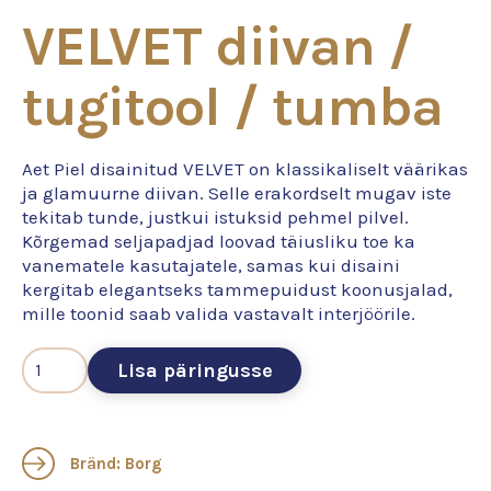
VELVET diivan /
tugitool / tumba
Aet Piel disainitud VELVET on klassikaliselt väärikas
ja glamuurne diivan. Selle erakordselt mugav iste
tekitab tunde, justkui istuksid pehmel pilvel.
Kõrgemad seljapadjad loovad täiusliku toe ka
vanematele kasutajatele, samas kui disaini
kergitab elegantseks tammepuidust koonusjalad,
mille toonid saab valida vastavalt interjöörile.
Lisa päringusse
Bränd: Borg