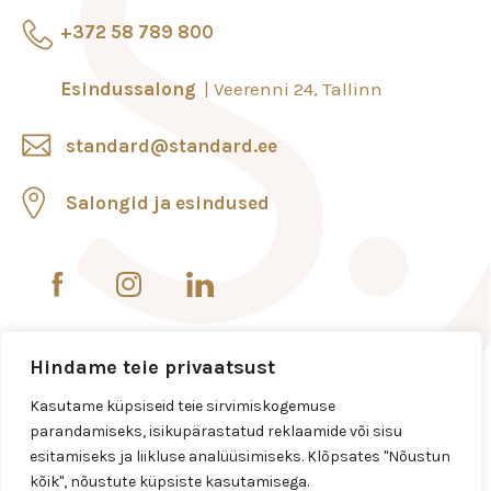
+372 58 789 800
Esindussalong
Veerenni 24, Tallinn
standard@standard.ee
Salongid ja esindused
Hindame teie privaatsust
Kasutame küpsiseid teie sirvimiskogemuse
parandamiseks, isikupärastatud reklaamide või sisu
esitamiseks ja liikluse analüüsimiseks. Klõpsates "Nõustun
kõik", nõustute küpsiste kasutamisega.