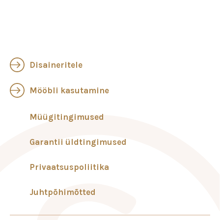
Disaineritele
Mööbli kasutamine
Müügitingimused
Garantii üldtingimused
Privaatsuspoliitika
Juhtpõhimõtted