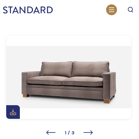
Otsi
1
/
3