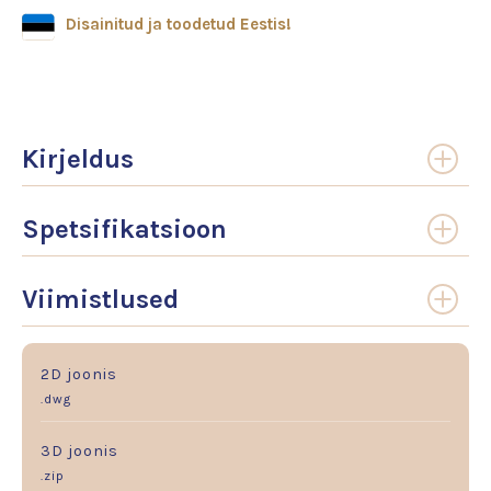
Disainitud ja toodetud Eestis!
Kirjeldus
Spetsifikatsioon
Viimistlused
2D joonis
.dwg
3D joonis
.zip