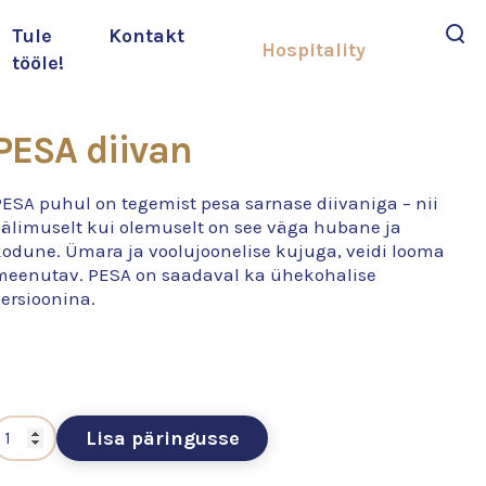
Tule
Kontakt
Hospitality
tööle!
Otsi
PESA diivan
PESA puhul on tegemist pesa sarnase diivaniga – nii
välimuselt kui olemuselt on see väga hubane ja
kodune. Ümara ja voolujoonelise kujuga, veidi looma
meenutav. PESA on saadaval ka ühekohalise
ersioonina.
Lisa päringusse