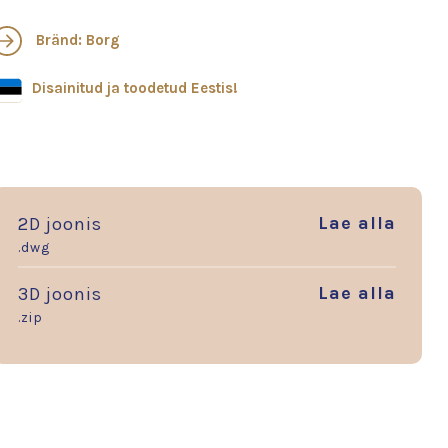
Bränd: Borg
Disainitud ja toodetud Eestis!
Lae alla
2D joonis
.dwg
Lae alla
3D joonis
.zip