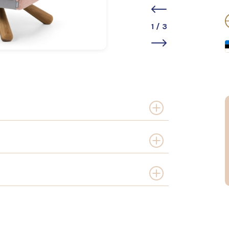
1
/
3