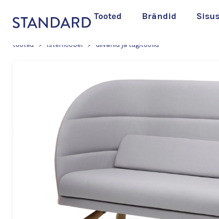
Tooted
Brändid
Sisu
tooted
>
istemööbel
>
diivanid ja tugitoolid