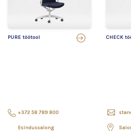
PURE töötool
CHECK tö
+372 58 789 800
stan
Esindussalong
Salo