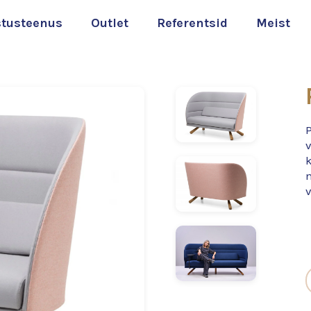
stusteenus
Outlet
Referentsid
Meist
v