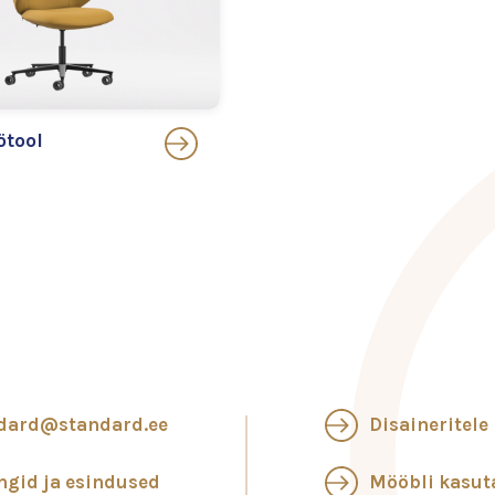
ötool
dard@standard.ee
Disaineritele
ngid ja esindused
Mööbli kasu