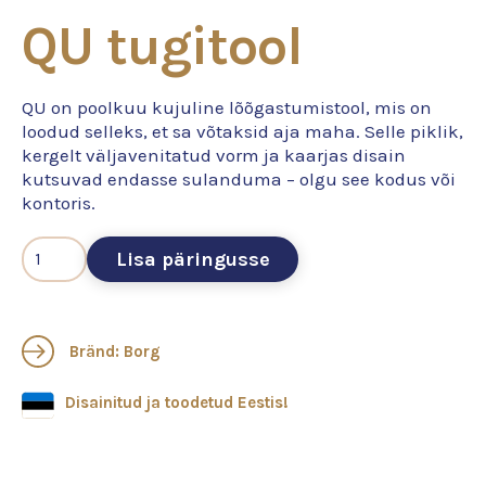
QU tugitool
QU on poolkuu kujuline lõõgastumistool, mis on
loodud selleks, et sa võtaksid aja maha. Selle piklik,
kergelt väljavenitatud vorm ja kaarjas disain
kutsuvad endasse sulanduma – olgu see kodus või
kontoris.
Lisa päringusse
Bränd: Borg
Disainitud ja toodetud Eestis!