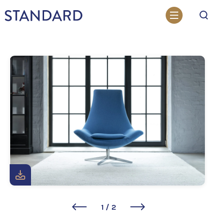
Otsi
1
/
2