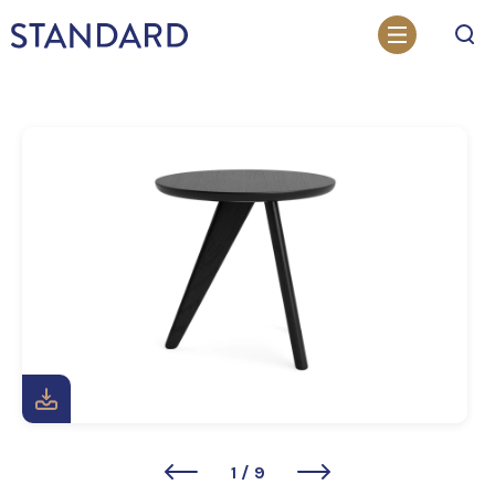
Otsi
1
/
9