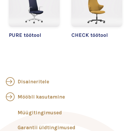
PURE töötool
CHECK töötool
Disaineritele
Mööbli kasutamine
Müügitingimused
Garantii üldtingimused