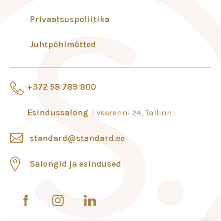
Privaatsuspoliitika
Juhtpõhimõtted
+372 58 789 800
Esindussalong
Veerenni 24, Tallinn
standard@standard.ee
Salongid ja esindused