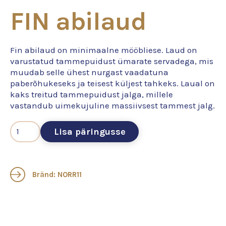
FIN abilaud
Fin abilaud on minimaalne mööbliese. Laud on
varustatud tammepuidust ümarate servadega, mis
muudab selle ühest nurgast vaadatuna
paberõhukeseks ja teisest küljest tahkeks. Laual on
kaks treitud tammepuidust jalga, millele
vastandub uimekujuline massiivsest tammest jalg.
Lisa päringusse
Bränd: NORR11