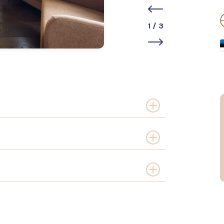
1
/
3