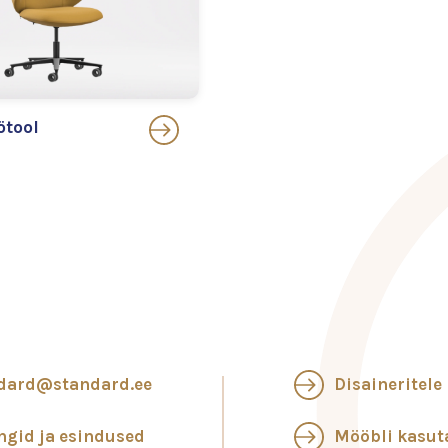
ötool
dard@standard.ee
Disaineritele
ngid ja esindused
Mööbli kasu