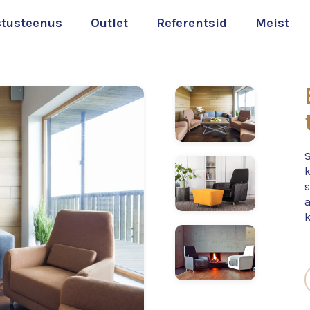
stusteenus
Outlet
Referentsid
Meist
S
k
s
a
k