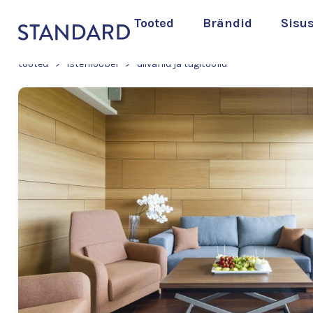
Tooted
Brändid
Sisu
tooted
>
istemööbel
>
diivanid ja tugitoolid