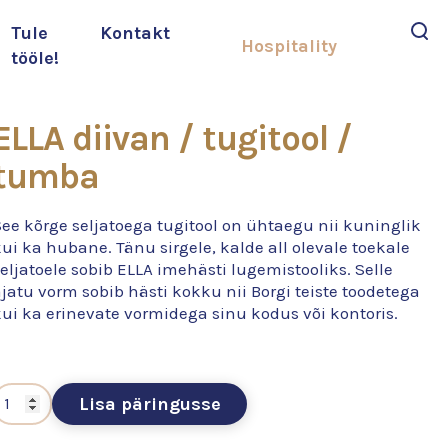
Tule
Kontakt
Hospitality
tööle!
Otsi
ELLA diivan / tugitool /
tumba
ee kõrge seljatoega tugitool on ühtaegu nii kuninglik
ui ka hubane. Tänu sirgele, kalde all olevale toekale
eljatoele sobib ELLA imehästi lugemistooliks. Selle
jatu vorm sobib hästi kokku nii Borgi teiste toodetega
ui ka erinevate vormidega sinu kodus või kontoris.
Lisa päringusse