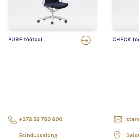
PURE töötool
CHECK tö
+372 58 789 800
stan
Esindussalong
Salo