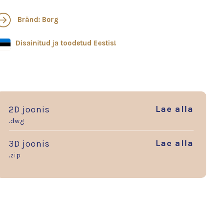
Bränd: Borg
Disainitud ja toodetud Eestis!
Lae alla
2D joonis
.dwg
Lae alla
3D joonis
.zip