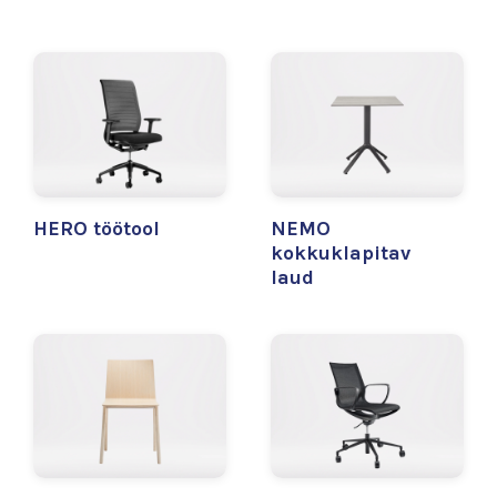
HERO töötool
NEMO
kokkuklapitav
laud