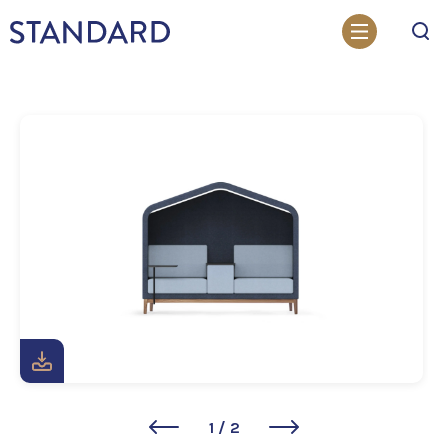
Otsi
1
/
2