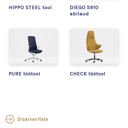
HIPPO STEEL tool
DIEGO 5910
abilaud
PURE töötool
CHECK töötool
Disaineritele