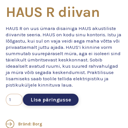
HAUS R diivan
HAUS R on uus ümara disainiga HAUS akustiliste
diivanite seeria. HAUS on kodu sinu kontoris. Istu ja
lõõgastu, kui sul on vaja veidi aega maha võtta või
privaatsemalt juttu ajada. HAUS’i kinnine vorm
summutab suurepäraselt müra, aga ei isoleeri sind
täielikult ümbritsevast keskkonnast. Sobib
ideaalselt avatud ruumi, kus suured rahvahulgad
ja müra võib segada keskendumist. Praktilisuse
lisamiseks saab toolile tellida elektripistiku ja
pistikuküljele kinnituva laua.
Lisa päringusse
Bränd: Borg