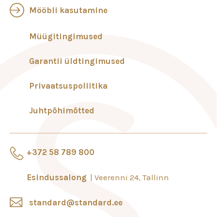
Mööbli kasutamine
Müügitingimused
Garantii üldtingimused
Privaatsuspoliitika
Juhtpõhimõtted
+372 58 789 800
Esindussalong
Veerenni 24, Tallinn
standard@standard.ee