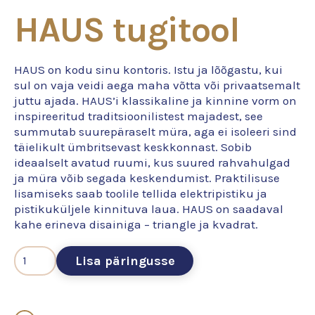
HAUS tugitool
HAUS on kodu sinu kontoris. Istu ja lõõgastu, kui
sul on vaja veidi aega maha võtta või privaatsemalt
juttu ajada. HAUS’i klassikaline ja kinnine vorm on
inspireeritud traditsioonilistest majadest, see
summutab suurepäraselt müra, aga ei isoleeri sind
täielikult ümbritsevast keskkonnast. Sobib
ideaalselt avatud ruumi, kus suured rahvahulgad
ja müra võib segada keskendumist. Praktilisuse
lisamiseks saab toolile tellida elektripistiku ja
pistikuküljele kinnituva laua. HAUS on saadaval
kahe erineva disainiga – triangle ja kvadrat.
Lisa päringusse