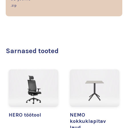
.zip
Sarnased tooted
HERO töötool
NEMO
kokkuklapitav
laud