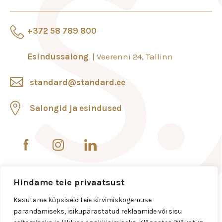
+372 58 789 800
Esindussalong
Veerenni 24, Tallinn
standard@standard.ee
Salongid ja esindused
Hindame teie privaatsust
Kasutame küpsiseid teie sirvimiskogemuse
parandamiseks, isikupärastatud reklaamide või sisu