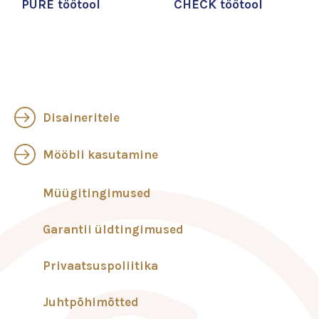
PURE töötool
CHECK töötool
Disaineritele
Mööbli kasutamine
Müügitingimused
Garantii üldtingimused
Privaatsuspoliitika
Juhtpõhimõtted