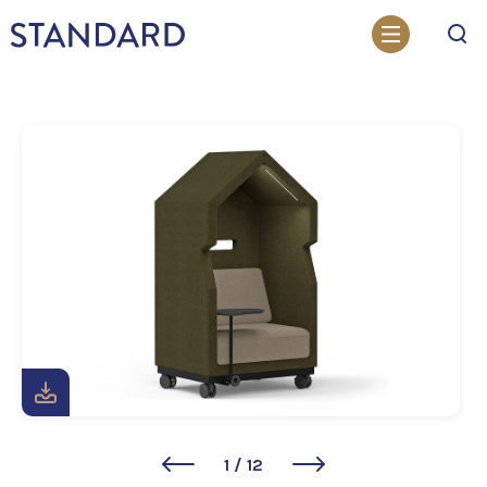
Otsi
1
/
12