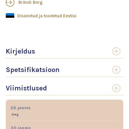
Bränd: Borg
Disainitud ja toodetud Eestis!
Kirjeldus
Spetsifikatsioon
Viimistlused
2D joonis
.dwg
3D joonis