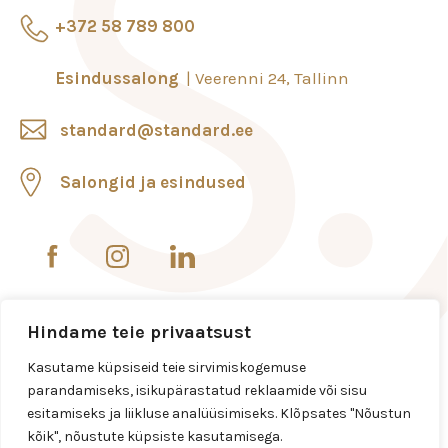
+372 58 789 800
Esindussalong
Veerenni 24, Tallinn
standard@standard.ee
Salongid ja esindused
Hindame teie privaatsust
Kasutame küpsiseid teie sirvimiskogemuse
parandamiseks, isikupärastatud reklaamide või sisu
esitamiseks ja liikluse analüüsimiseks. Klõpsates "Nõustun
kõik", nõustute küpsiste kasutamisega.