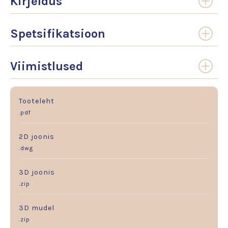
Kirjeldus
Spetsifikatsioon
Viimistlused
Tooteleht
.pdf
2D joonis
.dwg
3D joonis
.zip
3D mudel
.zip