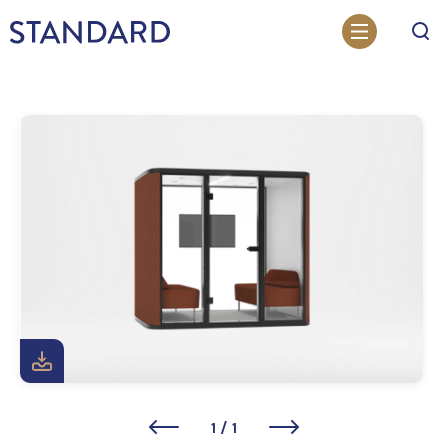
Otsi
1
/
1