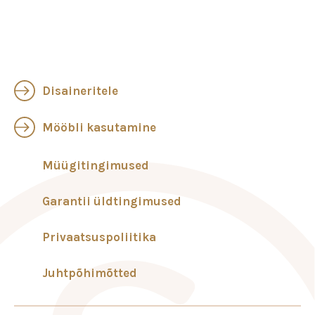
Disaineritele
Mööbli kasutamine
Müügitingimused
Garantii üldtingimused
Privaatsuspoliitika
Juhtpõhimõtted