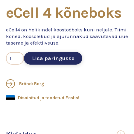
eCell 4 kõneboks
eCell4 on helikindel koostööboks kuni neljale. Tiimi
kõned, koosolekud ja ajurünnakud saavutavad uue
taseme ja efektiivsuse.
Lisa päringusse
Bränd: Borg
Disainitud ja toodetud Eestis!