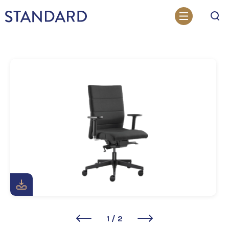
Otsi
1
/
2