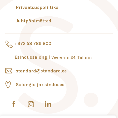
Privaatsuspoliitika
Juhtpõhimõtted
+372 58 789 800
Esindussalong
Veerenni 24, Tallinn
standard@standard.ee
Salongid ja esindused