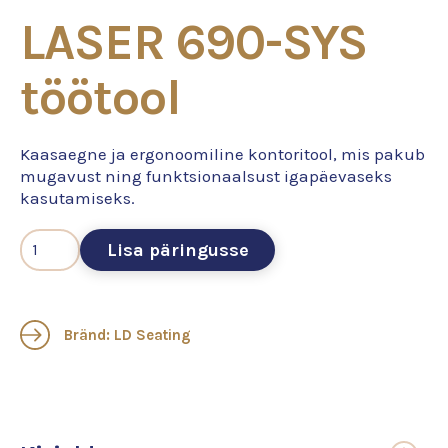
LASER 690-SYS
töötool
Kaasaegne ja ergonoomiline kontoritool, mis pakub
mugavust ning funktsionaalsust igapäevaseks
kasutamiseks.
Lisa päringusse
Bränd: LD Seating