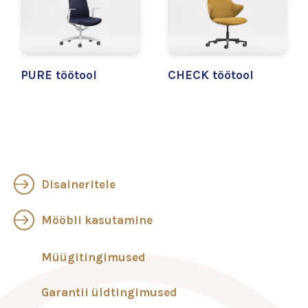
PURE töötool
CHECK töötool
Disaineritele
Mööbli kasutamine
Müügitingimused
Garantii üldtingimused