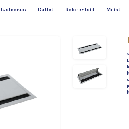
stusteenus
Outlet
Referentsid
Meist
V
k