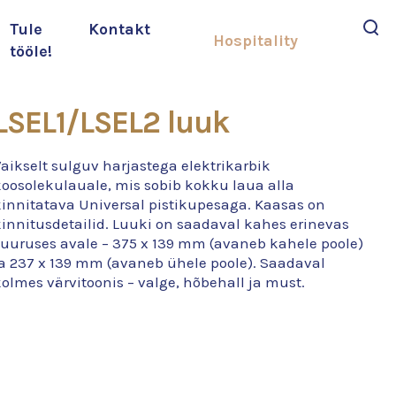
Tule
Kontakt
Hospitality
tööle!
Otsi
LSEL1/LSEL2 luuk
aikselt sulguv harjastega elektrikarbik
koosolekulauale, mis sobib kokku laua alla
kinnitatava Universal pistikupesaga. Kaasas on
kinnitusdetailid. Luuki on saadaval kahes erinevas
suuruses avale – 375 x 139 mm (avaneb kahele poole)
ja 237 x 139 mm (avaneb ühele poole). Saadaval
olmes värvitoonis – valge, hõbehall ja must.