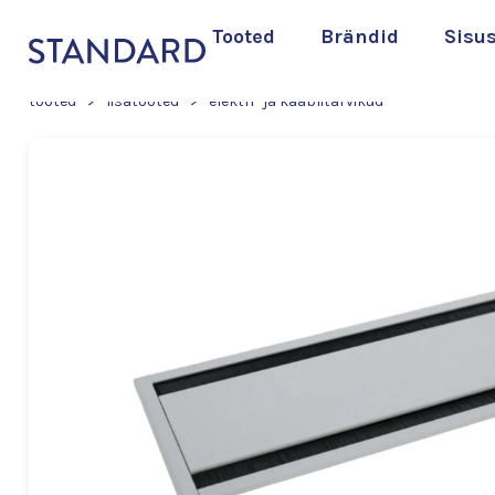
Tooted
Brändid
Sisu
tooted
>
lisatooted
>
elektri- ja kaablitarvikud