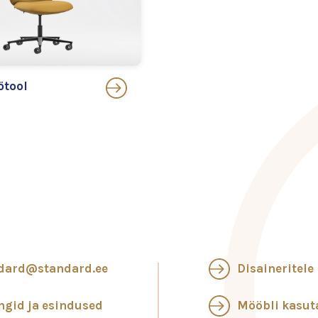
ötool
dard@standard.ee
Disaineritele
ngid ja esindused
Mööbli kasu