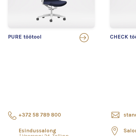
PURE töötool
CHECK tö
+372 58 789 800
stan
Esindussalong
Salo
Veerenni 24, Tallinn