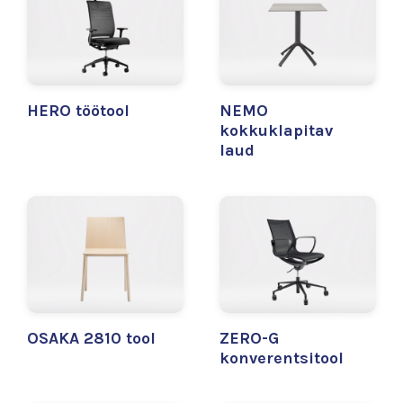
HERO töötool
NEMO
kokkuklapitav
laud
OSAKA 2810 tool
ZERO-G
konverentsitool