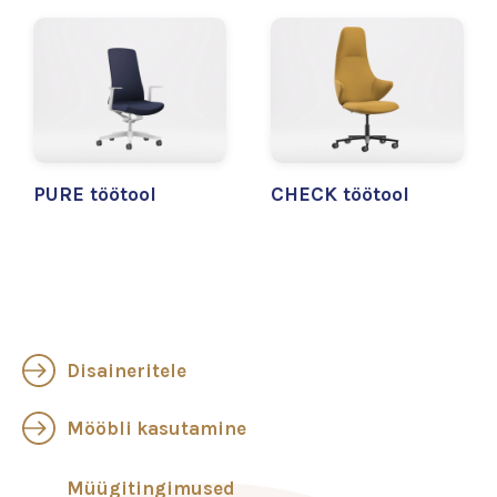
PURE töötool
CHECK töötool
Disaineritele
Mööbli kasutamine
Müügitingimused