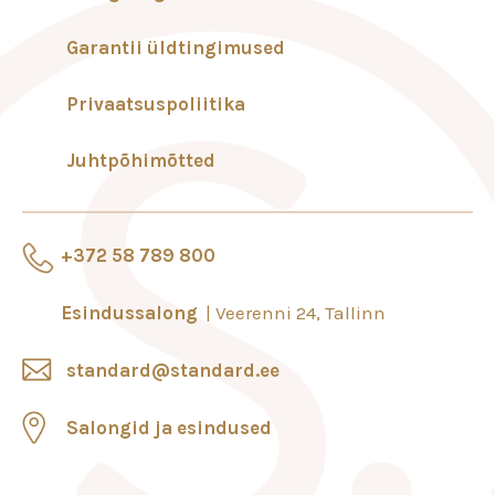
Garantii üldtingimused
Privaatsuspoliitika
Juhtpõhimõtted
+372 58 789 800
Esindussalong
Veerenni 24, Tallinn
standard@standard.ee
Salongid ja esindused