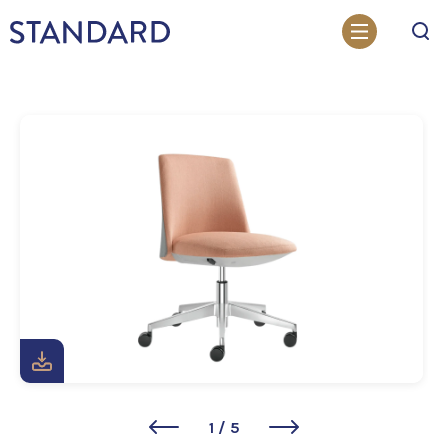
Otsi
1
/
5