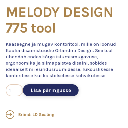
MELODY DESIGN
775 tool
Kaasaegne ja mugav kontoritool, mille on loonud
Itaalia disainistuudio Orlandini Design. See tool
ühendab endas kõrge istumismugavuse,
ergonoomika ja silmapaistva disaini, sobides
ideaalselt nii esindusruumidesse, luksuslikesse
kontoritesse kui ka stiilsetesse kohvikutesse.
Lisa päringusse
Bränd: LD Seating