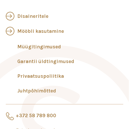
Disaineritele
Mööbli kasutamine
Müügitingimused
Garantii üldtingimused
Privaatsuspoliitika
Juhtpõhimõtted
+372 58 789 800