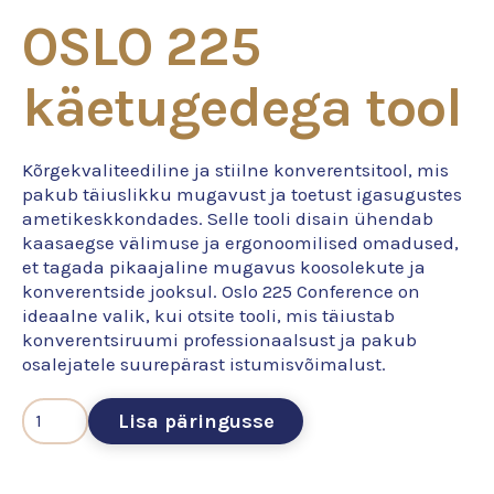
OSLO 225
käetugedega tool
Kõrgekvaliteediline ja stiilne konverentsitool, mis
pakub täiuslikku mugavust ja toetust igasugustes
ametikeskkondades. Selle tooli disain ühendab
kaasaegse välimuse ja ergonoomilised omadused,
et tagada pikaajaline mugavus koosolekute ja
konverentside jooksul. Oslo 225 Conference on
ideaalne valik, kui otsite tooli, mis täiustab
konverentsiruumi professionaalsust ja pakub
osalejatele suurepärast istumisvõimalust.
Lisa päringusse