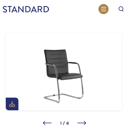
Otsi
1
/
6