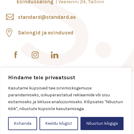
Esindussalong
Veerenni 24, Tallinn
standard@standard.ee
Salongid ja esindused
Hindame teie privaatsust
Kasutame küpsiseid teie sirvimiskogemuse
parandamiseks, isikupärastatud reklaamide või sisu
esitamiseks ja liikluse analüüsimiseks. Klõpsates "Nõustun
kõik", nõustute küpsiste kasutamisega.
Kohanda
Keeldu kõigist
Nõustun kõigiga