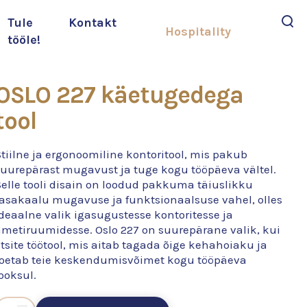
Tule
Kontakt
Hospitality
tööle!
Otsi
OSLO 227 käetugedega
tool
tiilne ja ergonoomiline kontoritool, mis pakub
suurepärast mugavust ja tuge kogu tööpäeva vältel.
Selle tooli disain on loodud pakkuma täiuslikku
tasakaalu mugavuse ja funktsionaalsuse vahel, olles
deaalne valik igasugustesse kontoritesse ja
ametiruumidesse. Oslo 227 on suurepärane valik, kui
tsite töötool, mis aitab tagada õige kehahoiaku ja
toetab teie keskendumisvõimet kogu tööpäeva
ooksul.