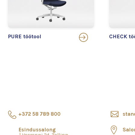
PURE töötool
CHECK tö
+372 58 789 800
stan
Esindussalong
Salo
Veerenni 24, Tallinn