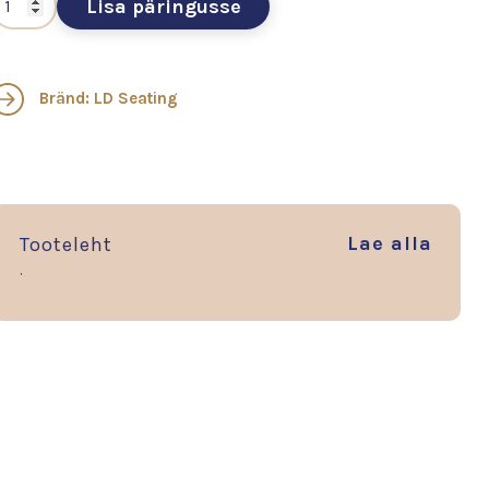
Lisa päringusse
3D VAADE
Bränd: LD Seating
Lae alla
Tooteleht
.