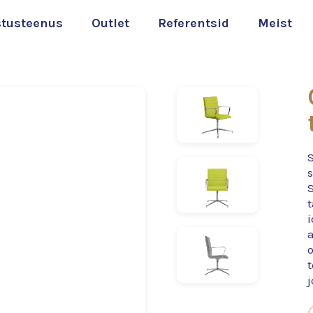
stusteenus
Outlet
Referentsid
Meist
S
i
o
j