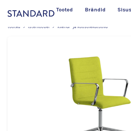
Tooted
Brändid
Sisu
tooted
>
istemööbel
>
kliendi - ja koosolekutoolid