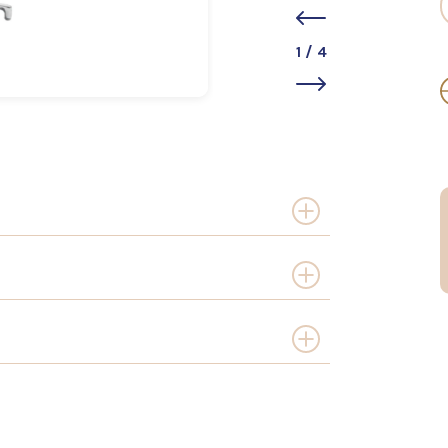
1
/
4