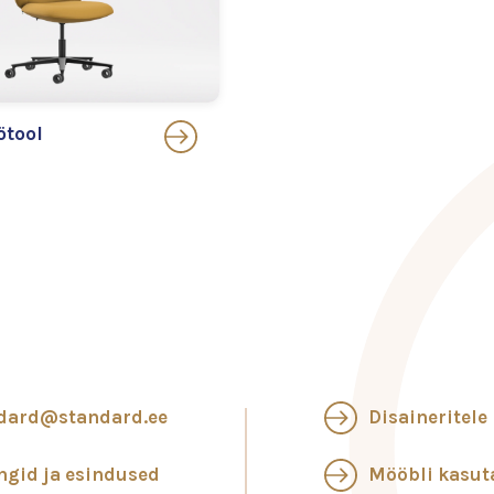
ötool
dard@standard.ee
Disaineritele
ngid ja esindused
Mööbli kasu