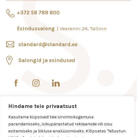
+372 58 789 800
Esindussalong
Veerenni 24, Tallinn
standard@standard.ee
Salongid ja esindused
Hindame teie privaatsust
Kasutame küpsiseid teie sirvimiskogemuse
parandamiseks, isikupärastatud reklaamide või sisu
esitamiseks ja liikluse analüüsimiseks. Klõpsates "Nõustun