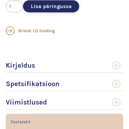
Lisa päringusse
Bränd: LD Seating
Kirjeldus
Spetsifikatsioon
Viimistlused
Tooteleht
.