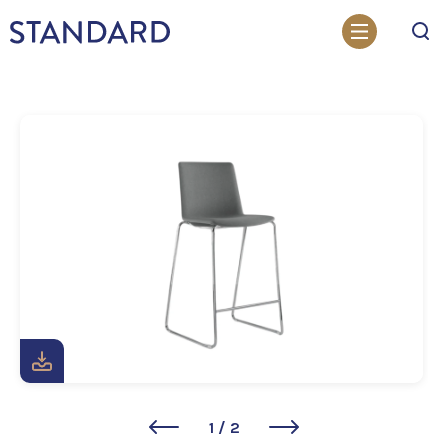
Otsi
1
/
2