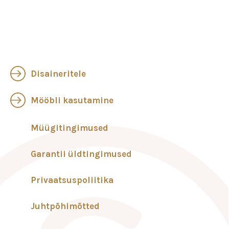
Disaineritele
Mööbli kasutamine
Müügitingimused
Garantii üldtingimused
Privaatsuspoliitika
Juhtpõhimõtted