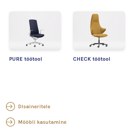
PURE töötool
CHECK töötool
Disaineritele
Mööbli kasutamine