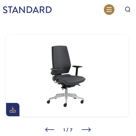
Otsi
1
/
7