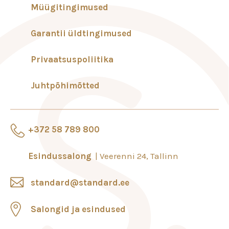
Müügitingimused
Garantii üldtingimused
Privaatsuspoliitika
Juhtpõhimõtted
+372 58 789 800
Esindussalong
Veerenni 24, Tallinn
standard@standard.ee
Salongid ja esindused