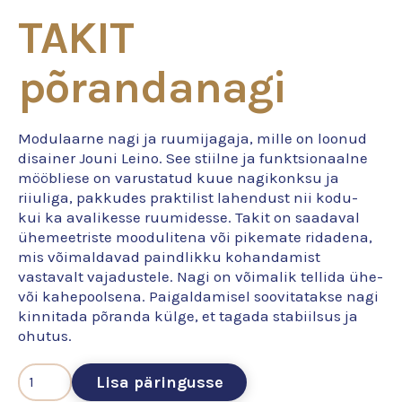
TAKIT
põrandanagi
Modulaarne nagi ja ruumijagaja, mille on loonud
disainer Jouni Leino. See stiilne ja funktsionaalne
mööbliese on varustatud kuue nagikonksu ja
riiuliga, pakkudes praktilist lahendust nii kodu-
kui ka avalikesse ruumidesse. Takit on saadaval
ühemeetriste moodulitena või pikemate ridadena,
mis võimaldavad paindlikku kohandamist
vastavalt vajadustele. Nagi on võimalik tellida ühe-
või kahepoolsena. Paigaldamisel soovitatakse nagi
kinnitada põranda külge, et tagada stabiilsus ja
ohutus.
Lisa päringusse