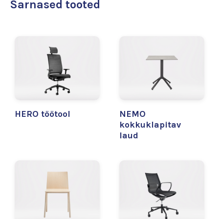
Sarnased tooted
HERO töötool
NEMO
kokkuklapitav
laud