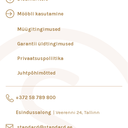
Mööbli kasutamine
Müügitingimused
Garantii üldtingimused
Privaatsuspoliitika
Juhtpõhimõtted
+372 58 789 800
Esindussalong
Veerenni 24, Tallinn
standard@standard.ee