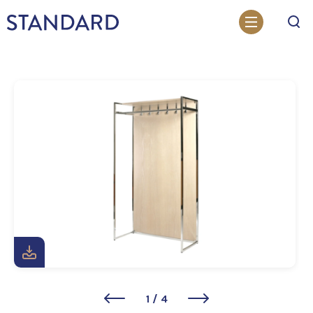
Otsi
1
/
4