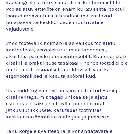
kaasaegsele ja funktsionaalsele kontorimööblile.
Poolas asuv ettevõte on enam kui 20 aasta jooksul
loonud innovaatilisi lahendusi, mis vastavad
tänapäeva töökeskkondade muutuvatele
vajadustele.
.mdd tootevalik hõlmab laias valikus töölaudu,
kontoritoole, koosolekuruumide lahendusi,
akustilisi paneele ja moodulmööblit. Brändi eristab
disaini ja praktilisuse tasakaal – nende tooted ei ole
mitte ainult visuaalselt atraktiivsed, vaid ka
ergonoomilised ja kasutajasõbralikud.
Üks .mdd tugevustest on koostöö tuntud Euroopa
disaineritega, mis tagab unikaalse ja ajatu
esteetika. Lisaks on ettevõte pühendunud
jätkusuutlikkusele, kasutades tootmises
keskkonnasõbralikke materjale ja protsesse.
Tänu kõrgele kvaliteedile ja kohandatavatele