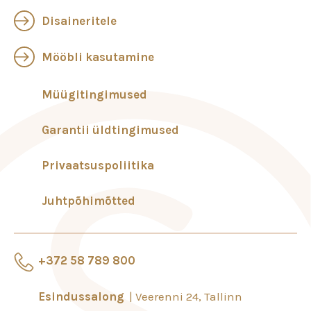
Disaineritele
Mööbli kasutamine
Müügitingimused
Garantii üldtingimused
Privaatsuspoliitika
Juhtpõhimõtted
+372 58 789 800
Esindussalong
Veerenni 24, Tallinn