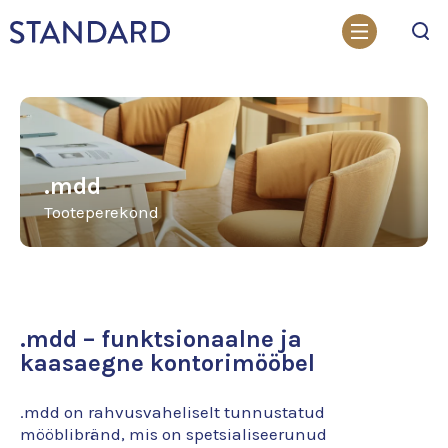
Otsi
.mdd
Tooteperekond
.mdd – funktsionaalne ja
kaasaegne kontorimööbel
.mdd on rahvusvaheliselt tunnustatud
mööblibränd, mis on spetsialiseerunud