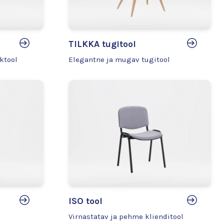
TILKKA tugitool
ktool
Elegantne ja mugav tugitool
ISO tool
Virnastatav ja pehme klienditool