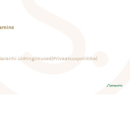
tamine
Garantii üldtingimused
Privaatsuspoliitika