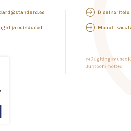
dard@standard.ee
Disaineritele
ngid ja esindused
Mööbli kasu
Müügitingimused
Juhtpõhimõtted
n