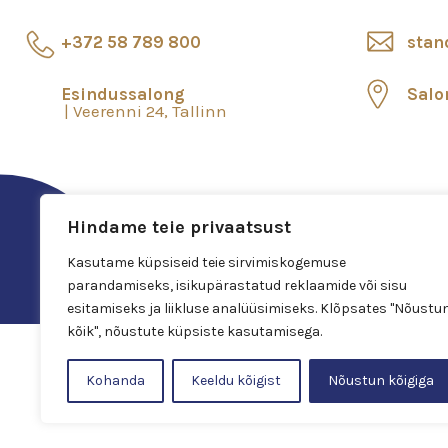
+372 58 789 800
stan
Esindussalong
Salo
Veerenni 24, Tallinn
Hindame teie privaatsust
Kasutame küpsiseid teie sirvimiskogemuse
parandamiseks, isikupärastatud reklaamide või sisu
esitamiseks ja liikluse analüüsimiseks. Klõpsates "Nõustu
kõik", nõustute küpsiste kasutamisega.
Kohanda
Keeldu kõigist
Nõustun kõigiga