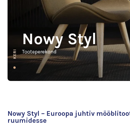
Nowy Styl
Tooteperekond
KERI
Nowy Styl – Euroopa juhtiv mööblitoot
ruumidesse