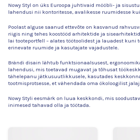
Nowy Styl on üks Euroopa juhtivaid mööbli- ja sisust
lahendusi nii kontoritesse, avalikesse ruumidesse kui
Poolast alguse saanud ettevõte on kasvanud rahvusv
riigis ning tehes koostööd arhitektide ja sisearhitek
lai tooteportfell – alates töötoolidest ja lauadest kun
erinevate ruumide ja kasutajate vajadustele.
Brändi disain lähtub funktsionaalsusest, ergonoomik
lahendusi, mis toetavad mugavat ja tõhusat töökeskk
tähelepanu jätkusuutlikkusele, kasutades keskkonna
tootmisprotsesse, et vähendada oma ökoloogilist jalaj
Nowy Styli eesmärk on luua keskkondi, mis soodustav
inimesed tahavad olla ja töötada.