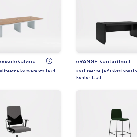
oosolekulaud
eRANGE kontorilaud
valiteetne konverentsilaud
Kvaliteetne ja funktsionaal
kontorilaud