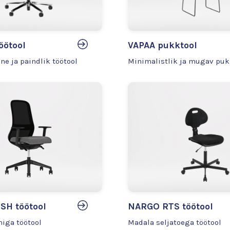
öötool
VAPAA pukktool
e ja paindlik töötool
Minimalistlik ja mugav puk
SH töötool
NARGO RTS töötool
niga töötool
Madala seljatoega töötool