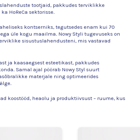
uslahenduste tootjaid, pakkudes terviklikke
 ka HoReCa sektorisse.
aheliseks kontserniks, tegutsedes enam kui 70
tidega üle kogu maailma. Nowy Styli tugevuseks on
i terviklike sisustuslahendusteni, mis vastavad
ast ja kaasaegsest esteetikast, pakkudes
onda. Samal ajal pöörab Nowy Styl suurt
sõbralikke materjale ning optimeerides
älge.
ad koostööd, heaolu ja produktiivsust – ruume, kus