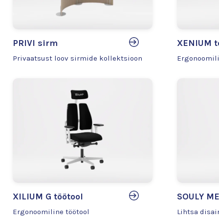
PRIVI sirm
XENIUM t
Privaatsust loov sirmide kollektsioon
Ergonoomilin
XILIUM G töötool
SOULY ME
Ergonoomiline töötool
Lihtsa disai